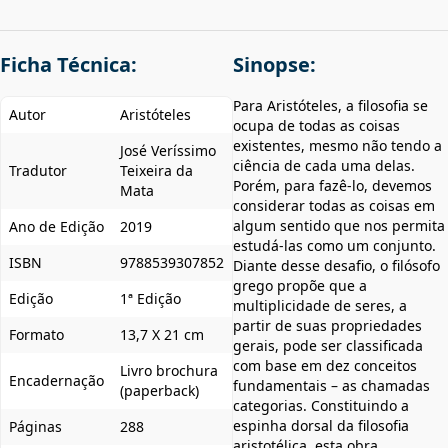
Ficha Técnica:
Sinopse:
Para Aristóteles, a filosofia se
Autor
Aristóteles
ocupa de todas as coisas
existentes, mesmo não tendo a
José Veríssimo
ciência de cada uma delas.
Tradutor
Teixeira da
Porém, para fazê-lo, devemos
Mata
considerar todas as coisas em
algum sentido que nos permita
Ano de Edição
2019
estudá-las como um conjunto.
ISBN
9788539307852
Diante desse desafio, o filósofo
grego propõe que a
Edição
1ª Edição
multiplicidade de seres, a
partir de suas propriedades
Formato
13,7 X 21 cm
gerais, pode ser classificada
com base em dez conceitos
Livro brochura
Encadernação
fundamentais – as chamadas
(paperback)
categorias. Constituindo a
espinha dorsal da filosofia
Páginas
288
aristotélica, esta obra