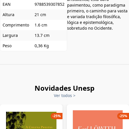
EAN
9788539307852
pavimentou, como paradigma
primeiro, o caminho para vasta
Altura
21 cm
e variada tradição filosófica,
lógica e epistemológica,
Comprimento
1.6 cm
sobretudo no Ocidente.
Largura
13.7 cm
Peso
0,36 Kg
Novidades Unesp
Ver todos
>
-
25
%
-
25
%