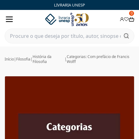
LIVRARIA UNESP
0
História da
Categorias: Com prefácio de Francis
Início
|
Filosofia
|
|
Filosofia
Wolff