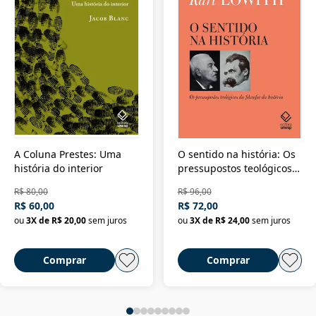
A Coluna Prestes: Uma
O sentido na história: Os
história do interior
pressupostos teológicos
da filosofia da história
R$ 80,00
R$ 96,00
R$ 60,00
R$ 72,00
ou
3
X de
R$ 20,00
sem juros
ou
3
X de
R$ 24,00
sem juros
Comprar
Comprar