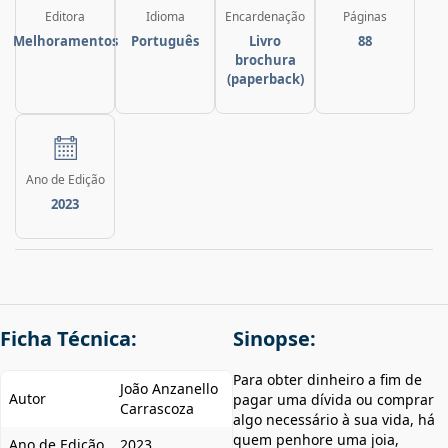
Editora
Idioma
Encardenação
Páginas
Melhoramentos
Português
Livro
88
brochura
(paperback)
Ano de Edição
2023
Ficha Técnica:
Sinopse:
Para obter dinheiro a fim de
João Anzanello
Autor
pagar uma dívida ou comprar
Carrascoza
algo necessário à sua vida, há
quem penhore uma joia,
Ano de Edição
2023