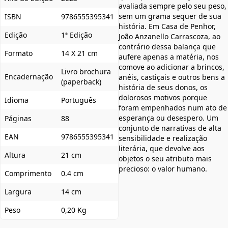
avaliada sempre pelo seu peso,
sem um grama sequer de sua
ISBN
9786555395341
história. Em Casa de Penhor,
Edição
1ª Edição
João Anzanello Carrascoza, ao
contrário dessa balança que
Formato
14 X 21 cm
aufere apenas a matéria, nos
comove ao adicionar a brincos,
Livro brochura
Encadernação
anéis, castiçais e outros bens a
(paperback)
história de seus donos, os
dolorosos motivos porque
Idioma
Português
foram empenhados num ato de
esperança ou desespero. Um
Páginas
88
conjunto de narrativas de alta
EAN
9786555395341
sensibilidade e realização
literária, que devolve aos
Altura
21 cm
objetos o seu atributo mais
precioso: o valor humano.
Comprimento
0.4 cm
Largura
14 cm
Peso
0,20 Kg