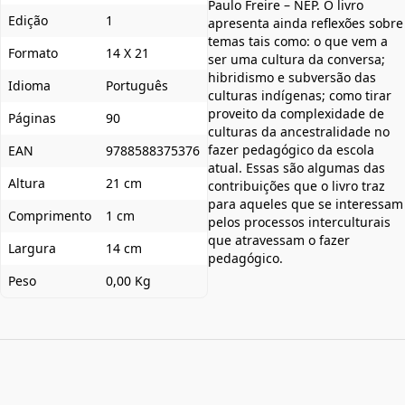
Paulo Freire – NEP. O livro
Edição
1
apresenta ainda reflexões sobre
temas tais como: o que vem a
Formato
14 X 21
ser uma cultura da conversa;
hibridismo e subversão das
Idioma
Português
culturas indígenas; como tirar
proveito da complexidade de
Páginas
90
culturas da ancestralidade no
fazer pedagógico da escola
EAN
9788588375376
atual. Essas são algumas das
Altura
21 cm
contribuições que o livro traz
para aqueles que se interessam
Comprimento
1 cm
pelos processos interculturais
que atravessam o fazer
Largura
14 cm
pedagógico.
Peso
0,00 Kg