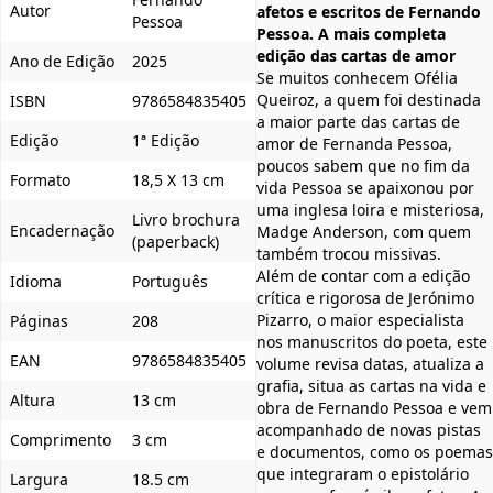
Autor
afetos e escritos de Fernando
Pessoa
Pessoa. A mais completa
edição das cartas de amor
Ano de Edição
2025
Se muitos conhecem Ofélia
Queiroz, a quem foi destinada
ISBN
9786584835405
a maior parte das cartas de
Edição
1ª Edição
amor de Fernanda Pessoa,
poucos sabem que no fim da
Formato
18,5 X 13 cm
vida Pessoa se apaixonou por
uma inglesa loira e misteriosa,
Livro brochura
Encadernação
Madge Anderson, com quem
(paperback)
também trocou missivas.
Além de contar com a edição
Idioma
Português
crítica e rigorosa de Jerónimo
Pizarro, o maior especialista
Páginas
208
nos manuscritos do poeta, este
EAN
9786584835405
volume revisa datas, atualiza a
grafia, situa as cartas na vida e
Altura
13 cm
obra de Fernando Pessoa e vem
acompanhado de novas pistas
Comprimento
3 cm
e documentos, como os poemas
que integraram o epistolário
Largura
18.5 cm