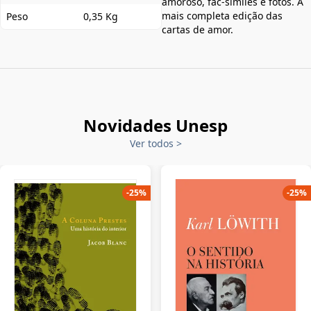
amoroso, fac-símiles e fotos. A
mais completa edição das
Peso
0,35 Kg
cartas de amor.
Novidades Unesp
Ver todos
>
-
25
%
-
25
%