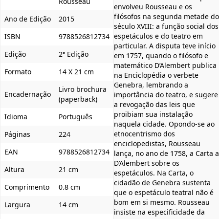
Rousseau
envolveu Rousseau e os
filósofos na segunda metade do
Ano de Edição
2015
século XVIII: a função social dos
espetáculos e do teatro em
ISBN
9788526812734
particular. A disputa teve início
Edição
2ª Edição
em 1757, quando o filósofo e
matemático D’Alembert publica
Formato
14 X 21 cm
na Enciclopédia o verbete
Genebra, lembrando a
Livro brochura
Encadernação
importância do teatro, e sugere
(paperback)
a revogação das leis que
proibiam sua instalação
Idioma
Português
naquela cidade. Opondo-se ao
etnocentrismo dos
Páginas
224
enciclopedistas, Rousseau
EAN
9788526812734
lança, no ano de 1758, a Carta a
D’Alembert sobre os
Altura
21 cm
espetáculos. Na Carta, o
cidadão de Genebra sustenta
Comprimento
0.8 cm
que o espetáculo teatral não é
bom em si mesmo. Rousseau
Largura
14 cm
insiste na especificidade da