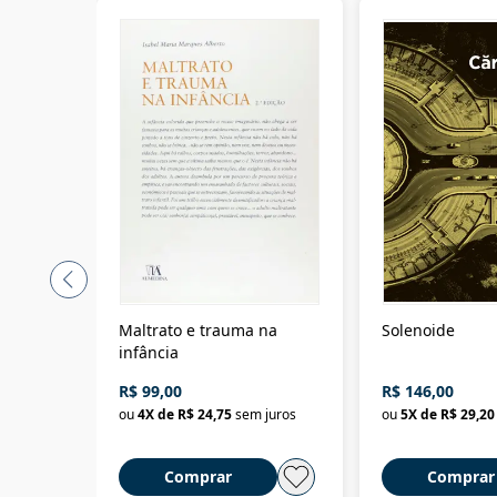
Maltrato e trauma na
Solenoide
infância
R$ 99,00
R$ 146,00
ou
4
X de
R$ 24,75
sem juros
ou
5
X de
R$ 29,20
Comprar
Comprar