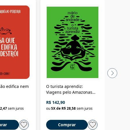
ão edifica nem
O turista aprendiz:
Coloniz
Viagens pelo Amazonas
totalita
até o Peru, pelo Madeira
crimino
R$ 142,90
R$ 69,9
até a Bolívia e por Marajó
2,47
sem juros
ou
5
X de
R$ 28,58
sem juros
ou
3
X d
até dizer chega
rar
Comprar
C