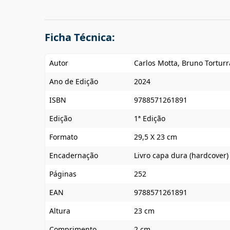
Ficha Técnica:
Autor
Carlos Motta, Bruno Torturr
Ano de Edição
2024
ISBN
9788571261891
Edição
1ª Edição
Formato
29,5 X 23 cm
Encadernação
Livro capa dura (hardcover)
Páginas
252
EAN
9788571261891
Altura
23 cm
Comprimento
2 cm