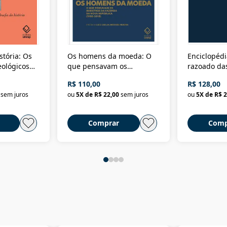
stória: Os
Os homens da moeda: O
Enciclopédi
eológicos
que pensavam os
razoado das
história
ministros da Fazenda da
artes e dos o
R$ 110,00
R$ 128,00
Nova República (1985-
Civilização 
sem juros
ou
5
X de
R$ 22,00
sem juros
ou
5
X de
R$ 2
2018)
Comprar
Comp