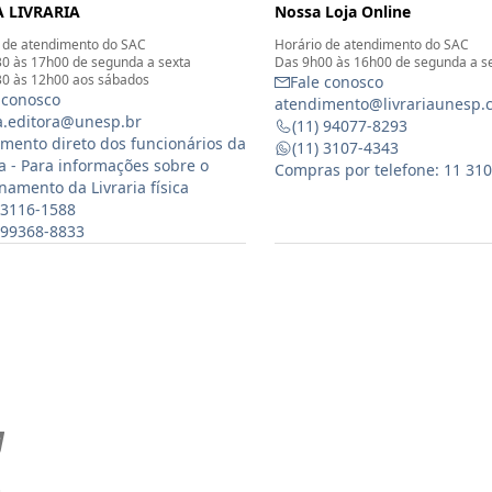
 LIVRARIA
Nossa Loja Online
 de atendimento do SAC
Horário de atendimento do SAC
0 às 17h00 de segunda a sexta
Das 9h00 às 16h00 de segunda a s
0 às 12h00 aos sábados
Fale conosco
 conosco
atendimento@livrariaunesp.
ia.editora@unesp.br
(11) 94077-8293
mento direto dos funcionários da
(11) 3107-4343
ia - Para informações sobre o
Compras por telefone: 11 31
namento da Livraria física
 3116-1588
) 99368-8833