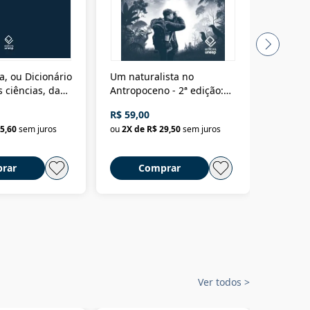
a, ou Dicionário
Um naturalista no
A vora
 ciências, das
Antropoceno - 2ª edição:
fícios - Vol. 7:
Um biólogo em busca do
R$ 59,00
R$ 58,0
material
selvagem
5,60
sem juros
ou
2
X de
R$ 29,50
sem juros
ou
2
X d
rar
Comprar
C
Ver todos
>