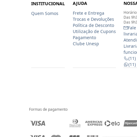
AJUDA
NOSSA
INSTITUCIONAL
Horário
Frete e Entrega
Quem Somos
Das 9h3
Trocas e Devoluções
Das 9h3
Política de Desconto
Fale
Utilização de Cupons
livrar
Pagamento
Atendi
Clube Unesp
Livrar
funcio
(11)
(11
Formas de pagamento