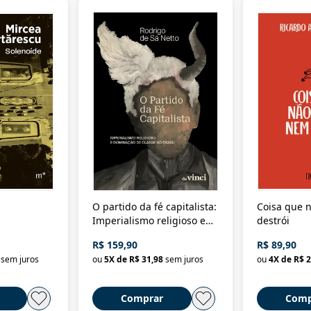
O partido da fé capitalista:
Coisa que n
Imperialismo religioso e
destrói
dominação de classe no
R$ 159,90
R$ 89,90
Brasil
sem juros
ou
5
X de
R$ 31,98
sem juros
ou
4
X de
R$ 2
Comprar
Comp