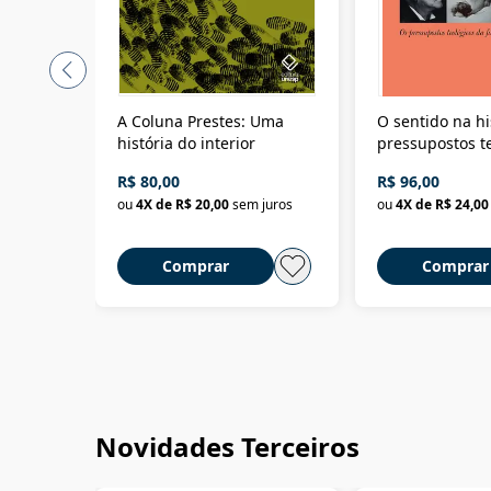
A Coluna Prestes: Uma
O sentido na hi
história do interior
pressupostos t
da filosofia da 
R$ 80,00
R$ 96,00
ou
4
X de
R$ 20,00
sem juros
ou
4
X de
R$ 24,00
Comprar
Comprar
Novidades Terceiros