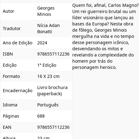
Quem foi, afinal, Carlos Magno?
Georges
Autor
Um rei guerreiro brutal ou um
Minois
líder visionário que lançou as
bases da Europa? Nesta obra
Nícia Adan
Tradutor
de fôlego, Georges Minois
Bonatti
mergulha na vida e no tempo
desse personagem icônico,
Ano de Edição
2024
desvendando os mitos e
ISBN
9786557112236
revelando a complexidade do
homem por trás do
Edição
1ª Edição
personagem heroico.
Formato
16 X 23 cm
Livro brochura
Encadernação
(paperback)
Idioma
Português
Páginas
688
EAN
9786557112236
Altura
23 cm