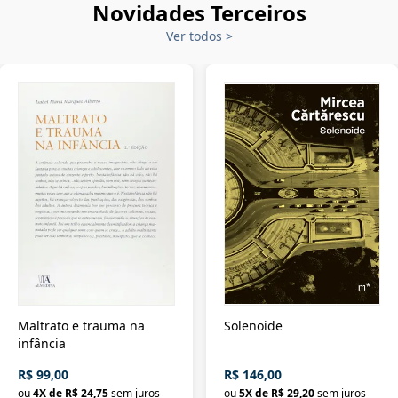
Novidades Terceiros
Ver todos
>
Maltrato e trauma na
Solenoide
infância
R$ 99,00
R$ 146,00
ou
4
X de
R$ 24,75
sem juros
ou
5
X de
R$ 29,20
sem juros