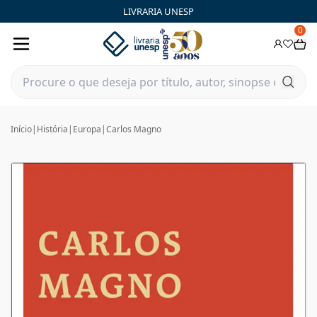
LIVRARIA UNESP
0
Início
|
História
|
Europa
|
Carlos Magno