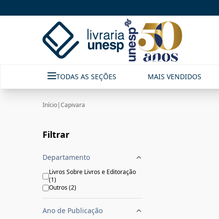
Capivara|Livraria Unesp | FastStore PLP
TODAS AS SEÇÕES
MAIS VENDIDOS
Início
|
Capivara
Filtrar
Departamento
Livros Sobre Livros e Editoração
(
1
)
Outros
(
2
)
Ano de Publicação