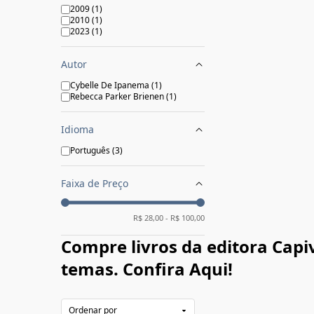
2009
(
1
)
2010
(
1
)
2023
(
1
)
Autor
Cybelle De Ipanema
(
1
)
Rebecca Parker Brienen
(
1
)
Idioma
Português
(
3
)
Faixa de Preço
R$
28,00
- R$
100,00
Compre livros da editora Capi
temas. Confira Aqui!