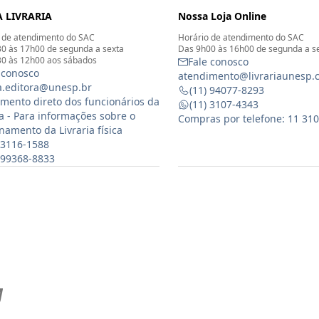
 LIVRARIA
Nossa Loja Online
 de atendimento do SAC
Horário de atendimento do SAC
0 às 17h00 de segunda a sexta
Das 9h00 às 16h00 de segunda a s
0 às 12h00 aos sábados
Fale conosco
 conosco
atendimento@livrariaunesp.
ia.editora@unesp.br
(11) 94077-8293
mento direto dos funcionários da
(11) 3107-4343
ia - Para informações sobre o
Compras por telefone: 11 31
namento da Livraria física
 3116-1588
) 99368-8833