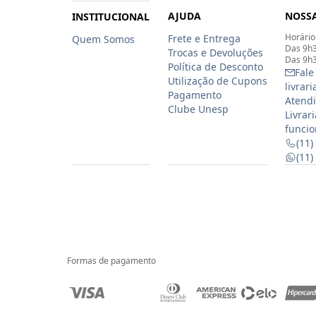
AJUDA
NOSSA
INSTITUCIONAL
Horário
Frete e Entrega
Quem Somos
Das 9h3
Trocas e Devoluções
Das 9h3
Política de Desconto
Fale
Utilização de Cupons
livrar
Pagamento
Atendi
Clube Unesp
Livrar
funcio
(11)
(11
Formas de pagamento