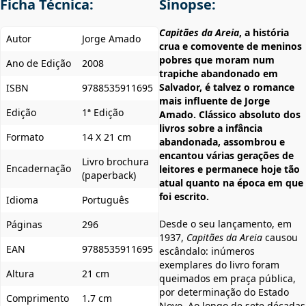
Ficha Técnica:
Sinopse:
Capitães da Areia
, a história
Autor
Jorge Amado
crua e comovente de meninos
pobres que moram num
Ano de Edição
2008
trapiche abandonado em
Salvador, é talvez o romance
ISBN
9788535911695
mais influente de Jorge
Edição
1ª Edição
Amado. Clássico absoluto dos
livros sobre a infância
Formato
14 X 21 cm
abandonada, assombrou e
encantou várias gerações de
Livro brochura
Encadernação
leitores e permanece hoje tão
(paperback)
atual quanto na época em que
foi escrito.
Idioma
Português
Desde o seu lançamento, em
Páginas
296
1937,
Capitães da Areia
causou
EAN
9788535911695
escândalo: inúmeros
exemplares do livro foram
Altura
21 cm
queimados em praça pública,
por determinação do Estado
Comprimento
1.7 cm
Novo. Ao longo de sete décadas