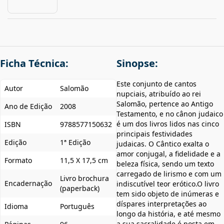
Ficha Técnica:
Sinopse:
Este conjunto de cantos
Autor
Salomão
nupciais, atribuído ao rei
Salomão, pertence ao Antigo
Ano de Edição
2008
Testamento, e no cânon judaico
é um dos livros lidos nas cinco
ISBN
9788577150632
principais festividades
Edição
1ª Edição
judaicas. O Cântico exalta o
amor conjugal, a fidelidade e a
Formato
11,5 X 17,5 cm
beleza física, sendo um texto
carregado de lirismo e com um
Livro brochura
Encadernação
indiscutível teor erótico.O livro
(paperback)
tem sido objeto de inúmeras e
díspares interpretações ao
Idioma
Português
longo da história, e até mesmo
a sua sacralidade é posta em