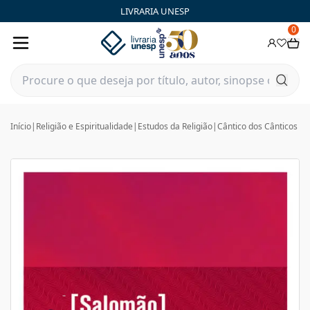
LIVRARIA UNESP
0
Início
|
Religião e Espiritualidade
|
Estudos da Religião
|
Cântico dos Cânticos