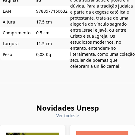
Páginas
96
dúvida. Para a tradição judaica
EAN
9788577150632
e parte da exegese católica e
protestante, trata-se de uma
Altura
17.5 cm
alegoria do vínculo sagrado
entre Israel e Javé, ou entre
Comprimento
0.5 cm
Cristo e sua Igreja. Os
estudiosos modernos, no
Largura
11.5 cm
entanto, entendem-no
literalmente, como uma coleção
Peso
0,08 Kg
secular de poemas que
celebram a união carnal.
Novidades Unesp
Ver todos
>