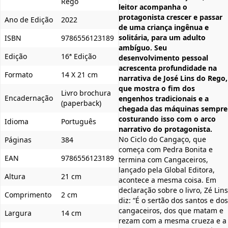
Rego
leitor acompanha o
protagonista crescer e passar
Ano de Edição
2022
de uma criança ingênua e
solitária, para um adulto
ISBN
9786556123189
ambíguo. Seu
Edição
16ª Edição
desenvolvimento pessoal
acrescenta profundidade na
Formato
14 X 21 cm
narrativa de José Lins do Rego,
que mostra o fim dos
Livro brochura
Encadernação
engenhos tradicionais e a
(paperback)
chegada das máquinas sempre
costurando isso com o arco
Idioma
Português
narrativo do protagonista.
No Ciclo do Cangaço, que
Páginas
384
começa com Pedra Bonita e
EAN
9786556123189
termina com Cangaceiros,
lançado pela Global Editora,
Altura
21 cm
acontece a mesma coisa. Em
declaração sobre o livro, Zé Lins
Comprimento
2 cm
diz: “É o sertão dos santos e dos
cangaceiros, dos que matam e
Largura
14 cm
rezam com a mesma crueza e a