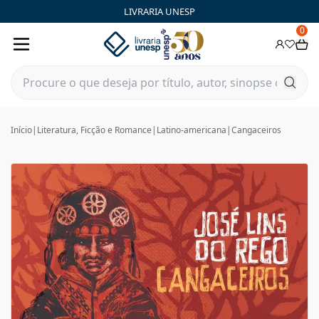
LIVRARIA UNESP
0
Início
|
Literatura, Ficção e Romance
|
Latino-americana
|
Cangaceiros