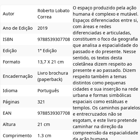
O espaço produzido pela ação
Roberto Lobato
Autor
humana é complexo e mutável.
Correa
Espaços diferenciados entre si,
com áreas e redes
Ano de Edição
2019
diferenciadas e articuladas,
constituem o foco da geografia
ISBN
9788539307708
que analisa a espacialidade do
Edição
1ª Edição
passado e do presente. Nesse
sentido, os textos desta
Formato
13,7 X 21 cm
coletânea dizem respeito ao
presente e ao passado. Dizem
Livro brochura
Encadernação
respeito também a temas
(paperback)
distintos como pequenas
cidades e sua inserção na rede
Idioma
Português
urbana e formas simbólicas
espaciais como estátuas e
Páginas
321
templos. Os caminhos paralelos
EAN
9788539307708
e entrecruzados não se
esgotam, e este livro pretende
Altura
21 cm
caminhar na direção da
compreensão da espacialidade
Comprimento
1.3 cm
da ação humana.