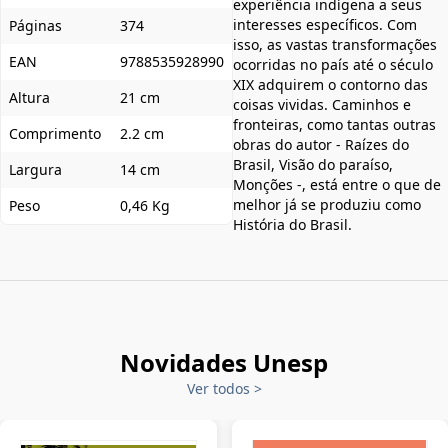
experiência indígena a seus
interesses específicos. Com
Páginas
374
isso, as vastas transformações
EAN
9788535928990
ocorridas no país até o século
XIX adquirem o contorno das
Altura
21 cm
coisas vividas. Caminhos e
fronteiras, como tantas outras
Comprimento
2.2 cm
obras do autor - Raízes do
Brasil, Visão do paraíso,
Largura
14 cm
Monções -, está entre o que de
melhor já se produziu como
Peso
0,46 Kg
História do Brasil.
Novidades Unesp
Ver todos
>