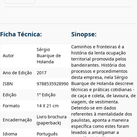
Ficha Técnica:
Sinopse:
Caminhos e fronteiras é a
Sérgio
história da lenta ocupação
Autor
Buarque de
territorial promovida pelos
Holanda
bandeirantes. História dos
processos e procedimentos
Ano de Edição
2017
desta empresa, nela Sérgio
Buarque de Holanda descreve
ISBN
9788535928990
técnicas e práticas cotidianas -
Edição
1ª Edição
de caça e coleta, de lavoura, de
viagem, de vestimenta.
Formato
14 X 21 cm
Detendo-se em dados
referentes à mentalidade dos
Livro brochura
Encadernação
paulistas, aponta a maneira
(paperback)
específica como estes foram
levados a amalgamar a
Idioma
Português