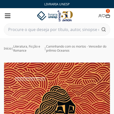
LIVRARIA UNESP
0
Literatura, Ficção e
Caminhando com os mortos - Vencedor do
Início
|
|
Romance
prêmio Oceanos