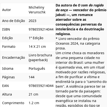
Da autora de
O som do rugido
Micheliny
Autor
da onça
— vencedor do prêmio
Verunschk
Jabuti —, um romance
aterrador sobre as
Ano de Edição
2023
consequências perversas da
intolerância e da doutrinação
ISBN
9786559214044
religiosa.
Edição
1ª Edição
* Livro vencedor do prêmio
Oceanos 2024, na categoria
Formato
14 X 21 cm
prosa.
Um crime choca os moradores
Livro brochura
Encadernação
de uma pequena cidade no
(paperback)
interior do Brasil: uma mulher
é queimada viva, em um ritual
Idioma
Português
motivado por razões religiosas,
a fim de purificar a vítima e
Páginas
144
endireitá-la para o "caminho do
EAN
9786559214044
bem". A violência parece ter se
tornado parte da paisagem:
Altura
21 cm
desde que uma comunidade
evangélica se instalou na
Comprimento
1.2 cm
região, episódios do tipo se