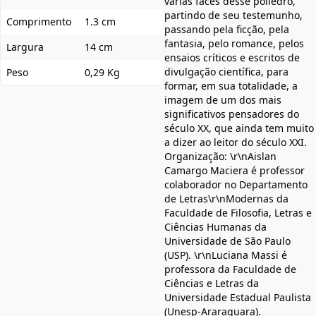
várias faces desse poliedro,
partindo de seu testemunho,
Comprimento
1.3 cm
passando pela ficção, pela
fantasia, pelo romance, pelos
Largura
14 cm
ensaios críticos e escritos de
divulgação científica, para
Peso
0,29 Kg
formar, em sua totalidade, a
imagem de um dos mais
significativos pensadores do
século XX, que ainda tem muito
a dizer ao leitor do século XXI.
Organização: \r\nAislan
Camargo Maciera é professor
colaborador no Departamento
de Letras\r\nModernas da
Faculdade de Filosofia, Letras e
Ciências Humanas da
Universidade de São Paulo
(USP). \r\nLuciana Massi é
professora da Faculdade de
Ciências e Letras da
Universidade Estadual Paulista
(Unesp-Araraquara).