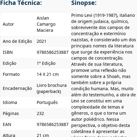
Ficha Técnica:
Sinopse:
Primo Levi (1919-1987), italiano
Aislan
de origem judaica, químico,
Autor
Camargo
sobrevivente dos campos de
Maciera
concentração e extermínio
nazistas, é considerado um dos
Ano de Edição
2021
principais nomes da literatura
que surge da experiência nos
ISBN
9786586253887
campos de concentração.
Edição
1ª Edição
Através de sua literatura,
promove uma reflexão não
Formato
14 X 21 cm
somente sobre a Shoah, mas
também sobre a própria
Livro brochura
Encadernação
condição humana. Mas, muito
(paperback)
além do testemunho, a obra de
Levi se constitui em uma
Idioma
Português
complexidade de temas e
gêneros, o que o torna um
Páginas
232
autor poliédrico. Nessa
EAN
9786586253887
perspectiva, o objetivo desta
coletânea é apresentar as
Altura
21 cm