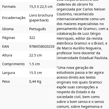
Cadernos do cárcere
foi
Formato
15,5 X 22,5 cm
organizada por Carlos Nelson
Coutinho, reconhecido
Livro brochura
Encadernação
internacionalmente como um
(paperback)
dos maiores especialistas no
pensamento de Gramsci, com a
Idioma
Português
colaboração de Luiz Sérgio
Páginas
322
Henriques, editor da revista
eletrônica Gramsci e o Brasil, e
EAN
9786558020233
de Marco Aurélio Nogueira,
professor livre-docente’ da
Altura
22.5 cm
Universidade Estadual Paulista.
Comprimento
1.5 cm
“Uma nova geração de
estudiosos passa a ter agora
Largura
15.5 cm
acesso direto aos textos
Peso
0,44 Kg
originais nos quais Gramsci
expõe suas concepções a
respeito do Estado e da
sociedade civil, bem como
sobre o bom senso e o senso
comum, sobre hegemonia e