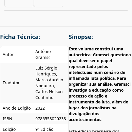
Ficha Técnica:
Sinopse:
Este volume constitui uma
Antônio
Autor
autocrítica: Gramsci questiona
Gramsci
qual deve ser o papel
representado pelos
Luiz Sérgio
intelectuais num cenário de
Henriques,
inflamada luta política. Para
Marco Aurélio
Tradutor
organizar sua análise, Gramsci
Nogueira,
investiga a educação como
Carlos Nelson
processo de ação e
Coutinho
instrumento de luta, além do
lugar dos jornalistas na
Ano de Edição
2022
divulgação dos
ISBN
9786558020233
acontecimentos.
Edição
9ª Edição
Esta edição brasileira dos