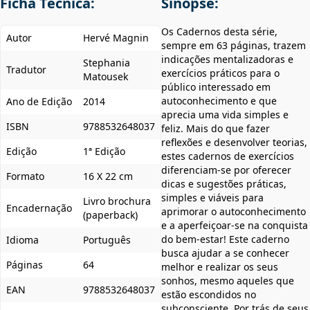
Ficha Técnica:
Sinopse:
Os Cadernos desta série,
Autor
Hervé Magnin
sempre em 63 páginas, trazem
indicações mentalizadoras e
Stephania
Tradutor
exercícios práticos para o
Matousek
público interessado em
autoconhecimento e que
Ano de Edição
2014
aprecia uma vida simples e
ISBN
9788532648037
feliz. Mais do que fazer
reflexões e desenvolver teorias,
Edição
1ª Edição
estes cadernos de exercícios
diferenciam-se por oferecer
Formato
16 X 22 cm
dicas e sugestões práticas,
simples e viáveis para
Livro brochura
Encadernação
aprimorar o autoconhecimento
(paperback)
e a aperfeiçoar-se na conquista
do bem-estar! Este caderno
Idioma
Português
busca ajudar a se conhecer
Páginas
64
melhor e realizar os seus
sonhos, mesmo aqueles que
EAN
9788532648037
estão escondidos no
subconsciente. Por trás de seus