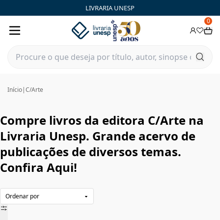
C/Arte|Livraria Unesp | FastStore PLP
LIVRARIA UNESP
0
Início
|
C/Arte
Compre livros da editora C/Arte na
Livraria Unesp. Grande acervo de
publicações de diversos temas.
Confira Aqui!