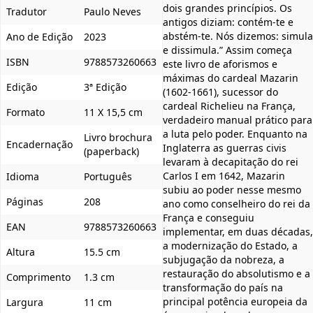
dois grandes princípios. Os
Tradutor
Paulo Neves
antigos diziam: contém-te e
abstém-te. Nós dizemos: simula
Ano de Edição
2023
e dissimula.” Assim começa
ISBN
9788573260663
este livro de aforismos e
máximas do cardeal Mazarin
Edição
3ª Edição
(1602-1661), sucessor do
cardeal Richelieu na França,
Formato
11 X 15,5 cm
verdadeiro manual prático para
a luta pelo poder. Enquanto na
Livro brochura
Encadernação
Inglaterra as guerras civis
(paperback)
levaram à decapitação do rei
Carlos I em 1642, Mazarin
Idioma
Português
subiu ao poder nesse mesmo
Páginas
208
ano como conselheiro do rei da
França e conseguiu
EAN
9788573260663
implementar, em duas décadas,
a modernização do Estado, a
Altura
15.5 cm
subjugação da nobreza, a
restauração do absolutismo e a
Comprimento
1.3 cm
transformação do país na
principal potência europeia da
Largura
11 cm