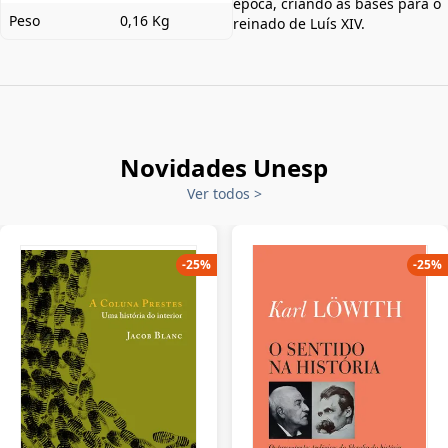
época, criando as bases para o
Peso
0,16 Kg
reinado de Luís XIV.
Novidades Unesp
Ver todos
>
-
25
%
-
25
%