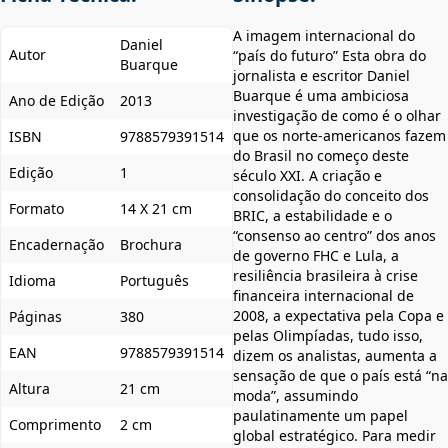
A imagem internacional do
Daniel
Autor
“país do futuro” Esta obra do
Buarque
jornalista e escritor Daniel
Buarque é uma ambiciosa
Ano de Edição
2013
investigação de como é o olhar
que os norte-americanos fazem
ISBN
9788579391514
do Brasil no começo deste
Edição
1
século XXI. A criação e
consolidação do conceito dos
Formato
14 X 21 cm
BRIC, a estabilidade e o
“consenso ao centro” dos anos
Encadernação
Brochura
de governo FHC e Lula, a
resiliência brasileira à crise
Idioma
Português
financeira internacional de
2008, a expectativa pela Copa e
Páginas
380
pelas Olimpíadas, tudo isso,
EAN
9788579391514
dizem os analistas, aumenta a
sensação de que o país está “na
Altura
21 cm
moda”, assumindo
paulatinamente um papel
Comprimento
2 cm
global estratégico. Para medir