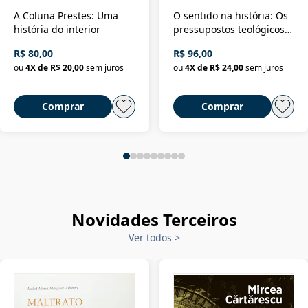
A Coluna Prestes: Uma
O sentido na história: Os
história do interior
pressupostos teológicos
da filosofia da história
R$ 80,00
R$ 96,00
ou
4
X de
R$ 20,00
sem juros
ou
4
X de
R$ 24,00
sem juros
Comprar
Comprar
Novidades Terceiros
Ver todos
>