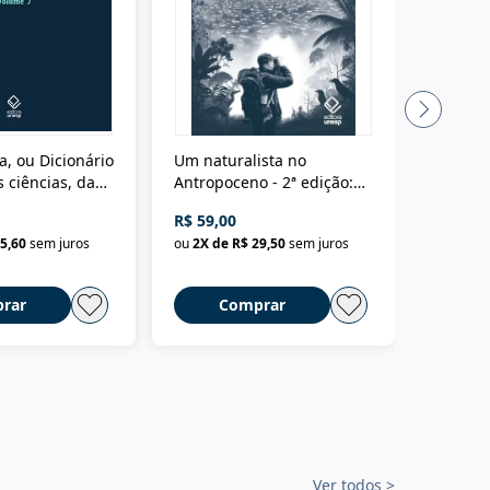
a, ou Dicionário
Um naturalista no
A vora
 ciências, das
Antropoceno - 2ª edição:
fícios - Vol. 7:
Um biólogo em busca do
R$ 59,00
R$ 58,0
material
selvagem
5,60
sem juros
ou
2
X de
R$ 29,50
sem juros
ou
2
X d
rar
Comprar
C
Ver todos
>