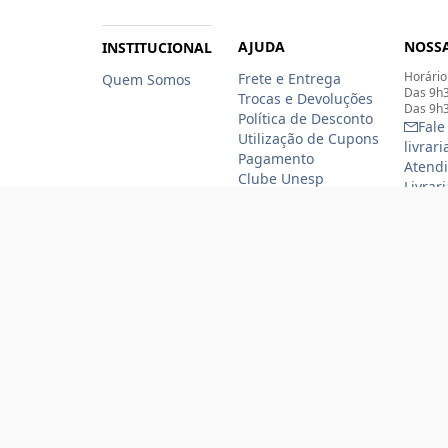
AJUDA
NOSSA
INSTITUCIONAL
Horário
Frete e Entrega
Quem Somos
Das 9h3
Trocas e Devoluções
Das 9h3
Política de Desconto
Fale
Utilização de Cupons
livrar
Pagamento
Atendi
Clube Unesp
Livrar
funcio
(11)
(11
Formas de pagamento