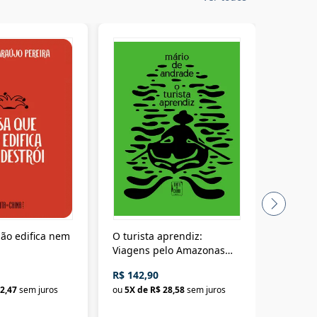
ão edifica nem
O turista aprendiz:
Coloniz
Viagens pelo Amazonas
totalita
até o Peru, pelo Madeira
crimino
R$ 142,90
R$ 69,9
até a Bolívia e por Marajó
2,47
sem juros
ou
5
X de
R$ 28,58
sem juros
ou
3
X d
até dizer chega