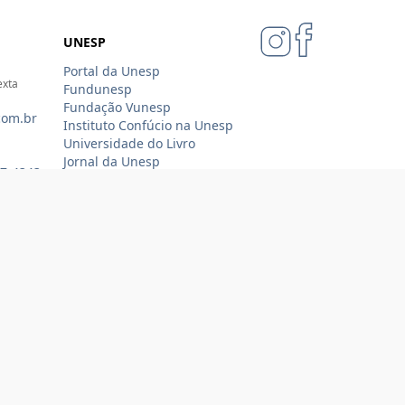
UNESP
Portal da Unesp
exta
Fundunesp
Fundação Vunesp
com.br
Instituto Confúcio na Unesp
Universidade do Livro
Jornal da Unesp
07-4343
Loja Oficial Sempre Unesp
Compra 100% segura
Tecnologia