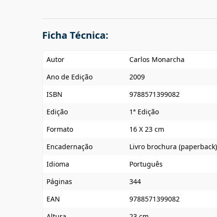
Ficha Técnica:
Autor
Carlos Monarcha
Ano de Edição
2009
ISBN
9788571399082
Edição
1ª Edição
Formato
16 X 23 cm
Encadernação
Livro brochura (paperback)
Idioma
Português
Páginas
344
EAN
9788571399082
Altura
23 cm