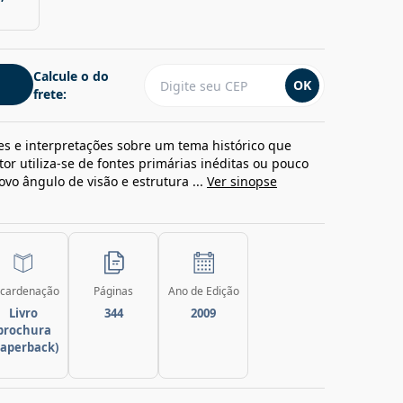
Calcule o do
OK
frete:
ses e interpretações sobre um tema histórico que
tor utiliza-se de fontes primárias inéditas ou pouco
o ângulo de visão e estrutura ...
Ver sinopse
cardenação
Páginas
Ano de Edição
Livro
344
2009
brochura
paperback)