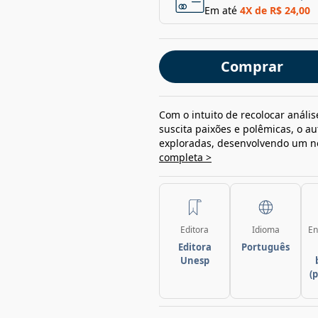
Em até
4
X de
R$ 24,00
Comprar
Com o intuito de recolocar análi
suscita paixões e polêmicas, o au
exploradas, desenvolvendo um nov
completa >
Editora
Idioma
En
Editora
Português
Unesp
(