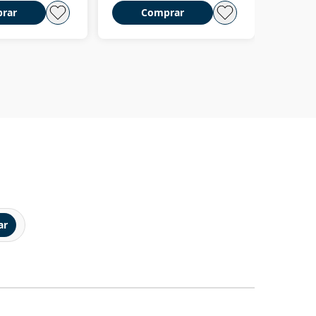
rar
Comprar
C
ar