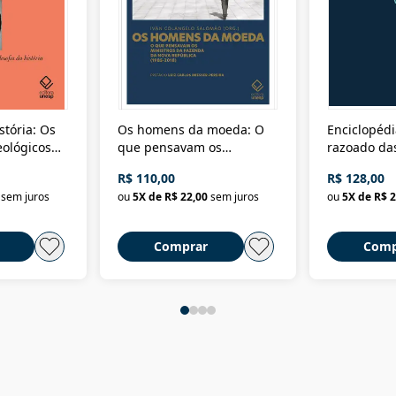
stória: Os
Os homens da moeda: O
Enciclopédi
eológicos
que pensavam os
razoado das
história
ministros da Fazenda da
artes e dos o
R$ 110,00
R$ 128,00
Nova República (1985-
Civilização 
sem juros
ou
5
X de
R$ 22,00
sem juros
ou
5
X de
R$ 2
2018)
Comprar
Comp