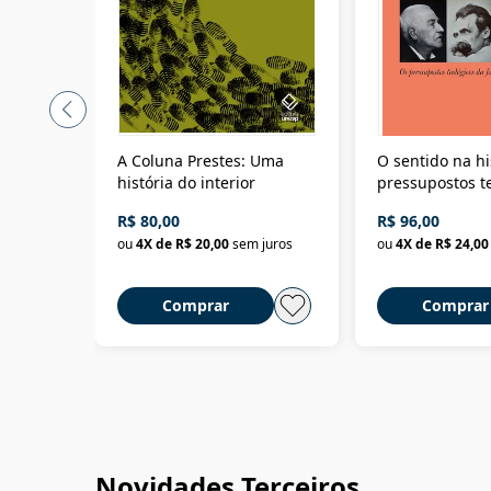
A Coluna Prestes: Uma
O sentido na hi
história do interior
pressupostos t
da filosofia da 
R$ 80,00
R$ 96,00
ou
4
X de
R$ 20,00
sem juros
ou
4
X de
R$ 24,00
Comprar
Comprar
Novidades Terceiros