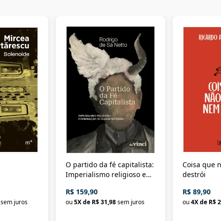
O partido da fé capitalista:
Coisa que n
Imperialismo religioso e
destrói
dominação de classe no
R$ 159,90
R$ 89,90
Brasil
sem juros
ou
5
X de
R$ 31,98
sem juros
ou
4
X de
R$ 2