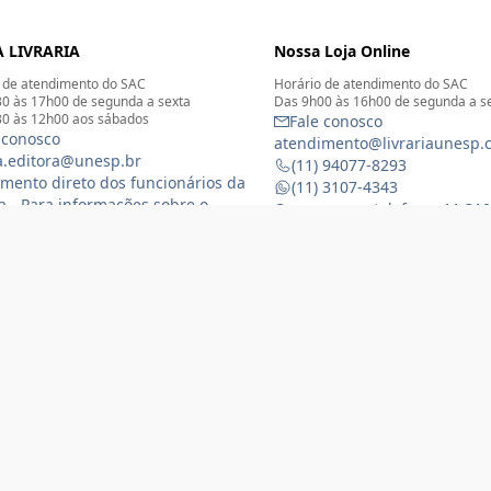
 LIVRARIA
Nossa Loja Online
 de atendimento do SAC
Horário de atendimento do SAC
0 às 17h00 de segunda a sexta
Das 9h00 às 16h00 de segunda a s
0 às 12h00 aos sábados
Fale conosco
 conosco
atendimento@livrariaunesp.
ia.editora@unesp.br
(11) 94077-8293
mento direto dos funcionários da
(11) 3107-4343
ia - Para informações sobre o
Compras por telefone: 11 31
namento da Livraria física
 3116-1588
) 99368-8833