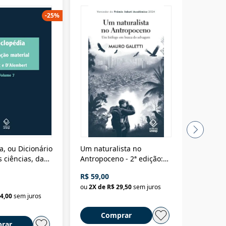
-
25
%
a, ou Dicionário
Um naturalista no
A vora
 ciências, das
Antropoceno - 2ª edição:
fícios - Vol. 7:
Um biólogo em busca do
R$ 59,00
R$ 58,0
material
selvagem
ou
2
X de
R$ 29,50
sem juros
ou
2
X d
4,00
sem juros
Comprar
C
rar