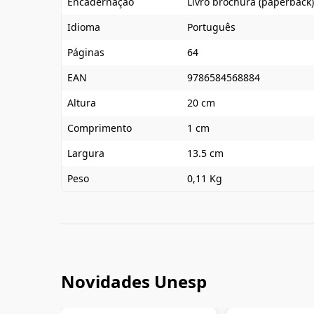
Encadernação
Livro brochura (paperback)
Idioma
Português
Páginas
64
EAN
9786584568884
Altura
20 cm
Comprimento
1 cm
Largura
13.5 cm
Peso
0,11 Kg
Novidades Unesp