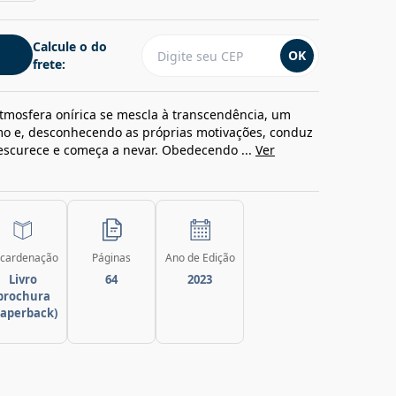
Calcule o do
OK
frete:
mosfera onírica se mescla à transcendência, um
o e, desconhecendo as próprias motivações, conduz
 escurece e começa a nevar. Obedecendo ...
Ver
cardenação
Páginas
Ano de Edição
Livro
64
2023
brochura
paperback)