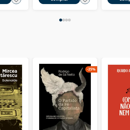
-
25
%