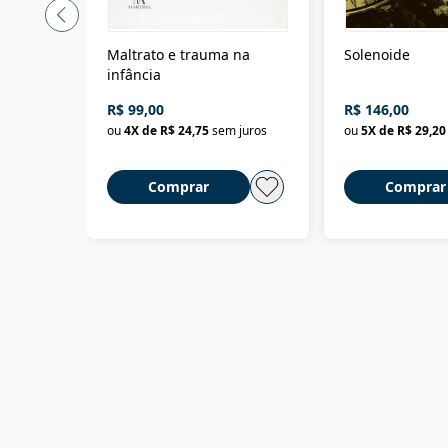
Maltrato e trauma na
Solenoide
infância
R$ 99,00
R$ 146,00
ou
4
X de
R$ 24,75
sem juros
ou
5
X de
R$ 29,20
Comprar
Comprar