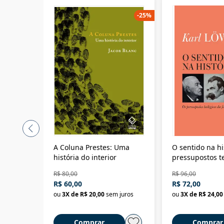
-
25
%
A Coluna Prestes: Uma
O sentido na hi
história do interior
pressupostos t
da filosofia da 
R$ 80,00
R$ 96,00
R$ 60,00
R$ 72,00
ou
3
X de
R$ 20,00
sem juros
ou
3
X de
R$ 24,00
Comprar
Comprar