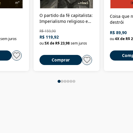
O partido da fé capitalista:
Coisa que n
Imperialismo religioso e
destrói
dominação de classe no
R$ 159,90
R$ 89,90
Brasil
R$ 119,92
sem juros
ou
4
X de
R$ 2
ou
5
X de
R$ 23,98
sem juros
Comp
Comprar
ASSINE NOSSA NEWSLETTER