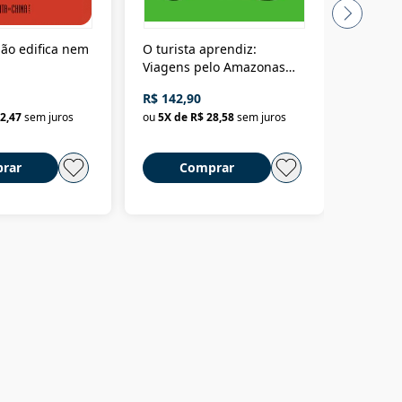
ão edifica nem
O turista aprendiz:
Coloniz
Viagens pelo Amazonas
totalita
até o Peru, pelo Madeira
crimino
R$ 142,90
R$ 69,9
até a Bolívia e por Marajó
2,47
sem juros
ou
5
X de
R$ 28,58
sem juros
ou
3
X d
até dizer chega
rar
Comprar
C