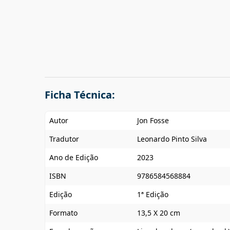
Ficha Técnica:
Autor
Jon Fosse
Tradutor
Leonardo Pinto Silva
Ano de Edição
2023
ISBN
9786584568884
Edição
1ª Edição
Formato
13,5 X 20 cm