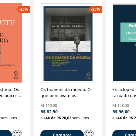
-
25
%
-
25
%
stória: Os
Os homens da moeda: O
Enciclopédi
eológicos
que pensavam os
razoado das
história
ministros da Fazenda da
artes e dos o
R$ 110,00
R$ 128,00
Nova República (1985-
Civilização 
R$ 82,50
R$ 96,00
2018)
sem juros
ou
4
X de
R$ 20,62
sem juros
ou
4
X de
R$ 2
Comprar
Comp