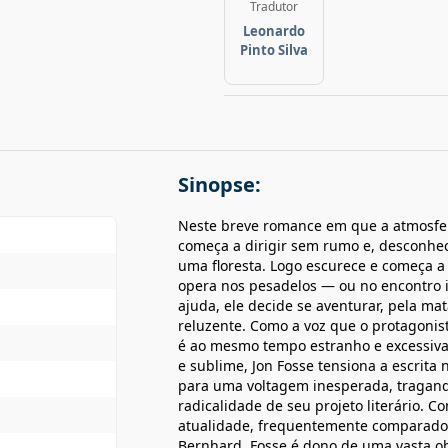
Tradutor
Leonardo
Pinto Silva
Sinopse:
Neste breve romance em que a atmosfe
começa a dirigir sem rumo e, desconhec
uma floresta. Logo escurece e começa a
opera nos pesadelos — ou no encontro 
ajuda, ele decide se aventurar, pela m
reluzente. Como a voz que o protagonist
é ao mesmo tempo estranho e excessivam
e sublime, Jon Fosse tensiona a escrita
para uma voltagem inesperada, tragando
radicalidade de seu projeto literário. 
atualidade, frequentemente comparado 
Bernhard, Fosse é dono de uma vasta ob