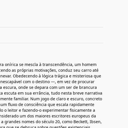
ra onírica se mescla à transcendência, um homem
endo as próprias motivações, conduz seu carro até
 nevar. Obedecendo à lógica trágica e misteriosa que
inescapável com o destino —, em vez de procurar
ata escura, onde se depara com um ser de brancura
a escuta em sua errância, tudo nesta breve narrativa
ente familiar. Num jogo de claro e escuro, concreto
 num fluxo de consciência que escala rapidamente
 o leitor e fazendo-o experimentar fisicamente a
Considerado um dos maiores escritores europeus da
a grandes nomes do século 20, como Beckett, Ibsen,
ra que se debruça sobre questões existenciais,