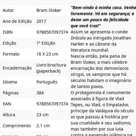
“Bem-vindo à minha casa. Venha
Autor
Bram Stoker
livremente. Vá em segurança; e
deixe um pouco da felicidade
Ano de Edição
2017
que você traz!”
Assim se apresenta o conde
ISBN
9788567097374
Drácula
ao intrigado Jonathan
Edição
1ª Edição
Harker e ao cânone da
literatura mundial.
Formato
16 X 23 cm
Nascia então, pela pena de
Bram Stoker, a mais célebre
Livro brochura
Encadernação
encarnação dos demoníacos
(paperback)
strigoi, os vampiros que há
séculos habitam o imaginário
Idioma
Português
de tantos povos.
O protagonista é comumente
Páginas
384
associado à figura de Vlad
EAN
9788567097374
Tepes, ou Vlad, o Empalador,
príncipe da Valáquia do século
Altura
23 cm
xv que passou à história por
sua crueldade e seu sadismo,
Comprimento
2.1 cm
mas também por sua luta
contra a expansão islâmica na