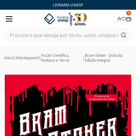
LIVRARIA UNESP
0
Ficção Científica,
Bram Stoker - Drácula:
Início
|
Infantojuvenil
|
|
Fantasia e Terror
Edição Integral