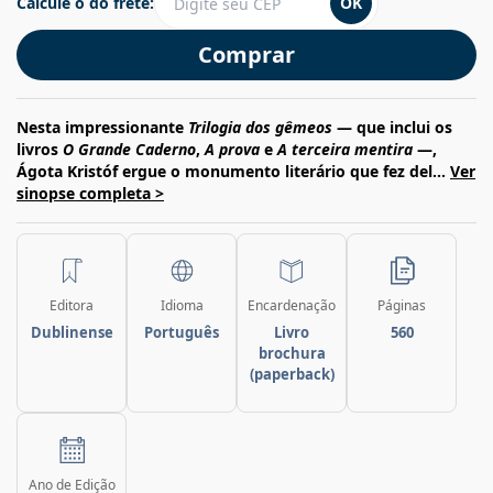
Calcule o do frete:
OK
Comprar
Nesta impressionante
Trilogia dos gêmeos
— que inclui os
livros
O Grande Caderno
,
A prova
e
A terceira mentira
—,
Ágota Kristóf ergue o monumento literário que fez del...
Ver
sinopse completa >
Editora
Idioma
Encardenação
Páginas
Dublinense
Português
Livro
560
brochura
(paperback)
Ano de Edição