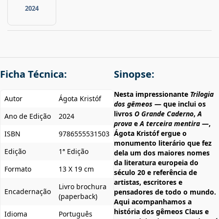
2024
Ficha Técnica:
Sinopse:
Nesta impressionante
Trilogia
Autor
Ágota Kristóf
dos gêmeos
— que inclui os
livros
O Grande Caderno
,
A
Ano de Edição
2024
prova
e
A terceira mentira
—,
Ágota Kristóf ergue o
ISBN
9786555531503
monumento literário que fez
Edição
1ª Edição
dela um dos maiores nomes
da literatura europeia do
Formato
13 X 19 cm
século 20 e referência de
artistas, escritores e
Livro brochura
Encadernação
pensadores de todo o mundo.
(paperback)
Aqui acompanhamos a
história dos gêmeos Claus e
Idioma
Português