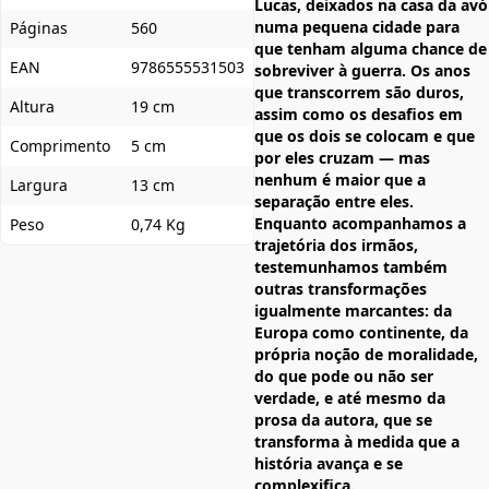
Lucas, deixados na casa da avó
numa pequena cidade para
Páginas
560
que tenham alguma chance de
EAN
9786555531503
sobreviver à guerra. Os anos
que transcorrem são duros,
Altura
19 cm
assim como os desafios em
que os dois se colocam e que
Comprimento
5 cm
por eles cruzam — mas
nenhum é maior que a
Largura
13 cm
separação entre eles.
Enquanto acompanhamos a
Peso
0,74 Kg
trajetória dos irmãos,
testemunhamos também
outras transformações
igualmente marcantes: da
Europa como continente, da
própria noção de moralidade,
do que pode ou não ser
verdade, e até mesmo da
prosa da autora, que se
transforma à medida que a
história avança e se
complexifica.