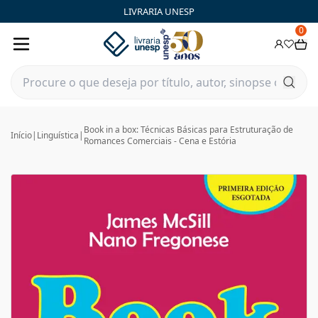
LIVRARIA UNESP
0
Book in a box: Técnicas Básicas para Estruturação de
Início
|
Linguística
|
Romances Comerciais - Cena e Estória