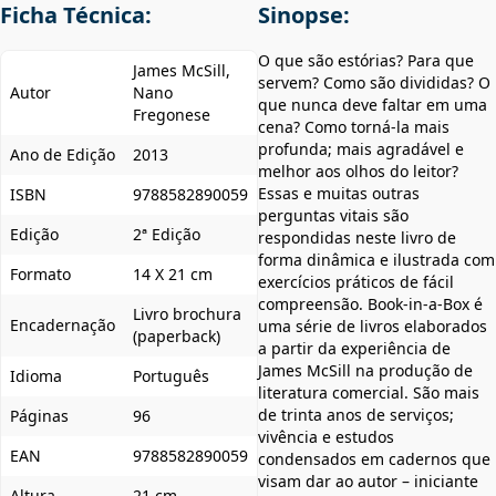
Ficha Técnica:
Sinopse:
O que são estórias? Para que
James McSill,
servem? Como são divididas? O
Autor
Nano
que nunca deve faltar em uma
Fregonese
cena? Como torná-la mais
profunda; mais agradável e
Ano de Edição
2013
melhor aos olhos do leitor?
Essas e muitas outras
ISBN
9788582890059
perguntas vitais são
Edição
2ª Edição
respondidas neste livro de
forma dinâmica e ilustrada com
Formato
14 X 21 cm
exercícios práticos de fácil
compreensão. Book-in-a-Box é
Livro brochura
Encadernação
uma série de livros elaborados
(paperback)
a partir da experiência de
James McSill na produção de
Idioma
Português
literatura comercial. São mais
de trinta anos de serviços;
Páginas
96
vivência e estudos
EAN
9788582890059
condensados em cadernos que
visam dar ao autor – iniciante
Altura
21 cm