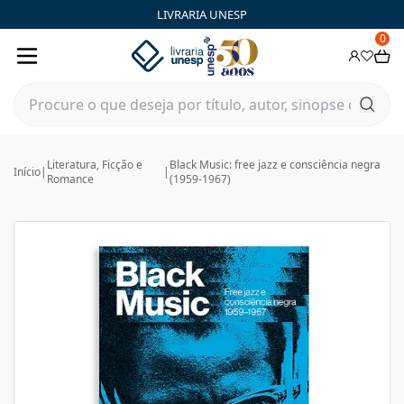
LIVRARIA UNESP
0
Literatura, Ficção e
Black Music: free jazz e consciência negra
Início
|
|
Romance
(1959-1967)