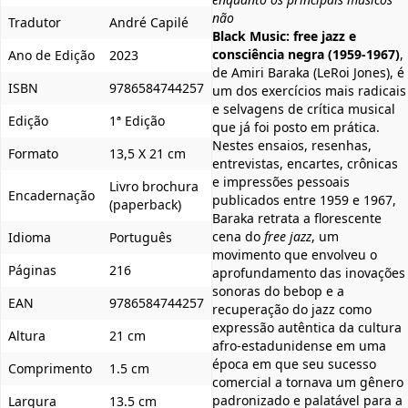
não
Tradutor
André Capilé
Black Music: free jazz e
consciência negra (1959-1967)
,
Ano de Edição
2023
de Amiri Baraka (LeRoi Jones), é
ISBN
9786584744257
um dos exercícios mais radicais
e selvagens de crítica musical
Edição
1ª Edição
que já foi posto em prática.
Nestes ensaios, resenhas,
Formato
13,5 X 21 cm
entrevistas, encartes, crônicas
e impressões pessoais
Livro brochura
Encadernação
publicados entre 1959 e 1967,
(paperback)
Baraka retrata a florescente
cena do
free jazz
, um
Idioma
Português
movimento que envolveu o
Páginas
216
aprofundamento das inovações
sonoras do bebop e a
EAN
9786584744257
recuperação do jazz como
expressão autêntica da cultura
Altura
21 cm
afro-estadunidense em uma
época em que seu sucesso
Comprimento
1.5 cm
comercial a tornava um gênero
padronizado e palatável para a
Largura
13.5 cm