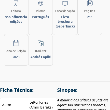
Editora
Idioma
Encardenação
Páginas
sobinfluencia
Português
Livro
216
edições
brochura
(paperback)
Ano de Edição
Tradutor
2023
André Capilé
Ficha Técnica:
Sinopse:
A maioria dos críticos de jazz até
LeRoi Jones
Autor
agora são americanos brancos,
(Amiri Baraka)
enquanto os principais músicos