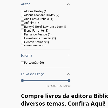
2021
(
3
)
Autor
2022
(
2
)
2023
(
3
)
Aldous Huxley
(
1
)
2024
(
2
)
Aldous Leonard Huxley
(
2
)
2025
(
2
)
Ana Cássia Rebelo
(
1
)
Anônimo
(
4
)
Barry Gifford, Lawrence Lee
(
1
)
Elena Ferrante
(
3
)
Fernando Pessoa
(
1
)
Florestan Fernandes
(
1
)
George Steiner
(
1
)
Herta Muller
(
1
)
Honoré De Balzac
(
2
)
Jackie Wullschlanger
(
1
)
Idioma
Jorge Luis Borges, Adolfo Bioy
Casares
(
1
)
Português
(
60
)
José Maria Cançado
(
1
)
Marco Antônio de Carvalho
(
1
)
Monteiro Lobato
(
7
)
Faixa de Preço
Nadine Gordimer
(
1
)
Ngugi wa o
(
1
)
Rafael Gallo
(
1
)
R$
45,00
- R$
120,00
Rainer Maria Rilke
(
2
)
Ray Bradbury
(
3
)
Compre livros da editora Bibl
Raymundo Faoro
(
1
)
Richard Flanagan
(
1
)
diversos temas. Confira Aqui!
Samuel Beckett
(
2
)
Sylvia Plath
(
1
)