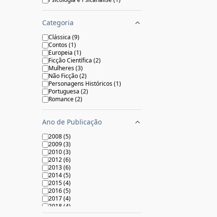
Categoria
Clássica
(
9
)
Contos
(
1
)
Europeia
(
1
)
Ficção Científica
(
2
)
Mulheres
(
3
)
Não Ficção
(
2
)
Personagens Históricos
(
1
)
Portuguesa
(
2
)
Romance
(
2
)
Ano de Publicação
2008
(
5
)
2009
(
3
)
2010
(
3
)
2012
(
6
)
2013
(
6
)
2014
(
5
)
2015
(
4
)
2016
(
5
)
2017
(
4
)
2018
(
4
)
2019
(
3
)