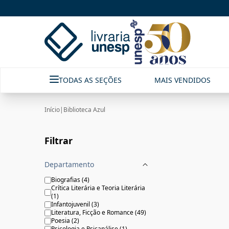
Biblioteca Azul|Livraria Unesp | FastStore PLP
TODAS AS SEÇÕES
MAIS VENDIDOS
Início
|
Biblioteca Azul
Filtrar
Departamento
Biografias
(
4
)
Crítica Literária e Teoria Literária
(
1
)
Infantojuvenil
(
3
)
Literatura, Ficção e Romance
(
49
)
Poesia
(
2
)
Psicologia e Psicanálise
(
1
)