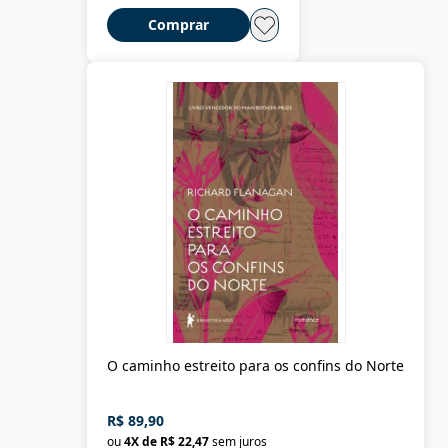
Comprar
O caminho estreito para os confins do Norte
R$ 89,90
ou
4
X de
R$ 22,47
sem juros