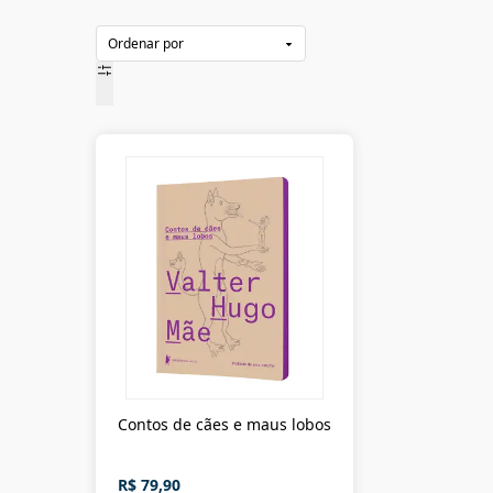
Tony Scherman, David Dalton
(
1
)
Valter Hugo Mãe
(
13
)
William Trevor
(
1
)
Willian Kennedy
(
1
)
Contos de cães e maus lobos
R$ 79,90