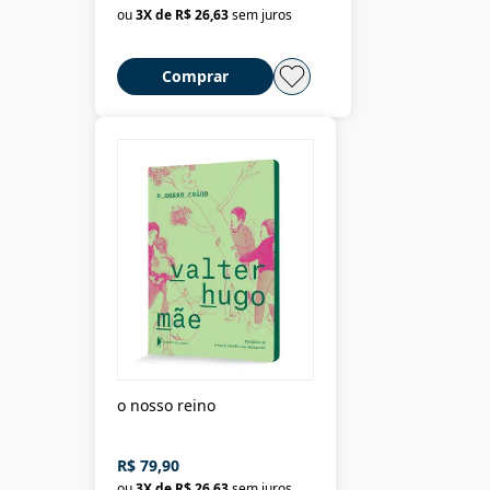
ou
3
X de
R$ 26,63
sem juros
Comprar
o nosso reino
R$ 79,90
ou
3
X de
R$ 26,63
sem juros