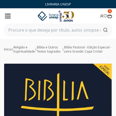
LIVRARIA UNESP
0
Religião e
Bíblia e Outros
Bíblia Pastoral - Edição Especial -
Início
|
|
|
Espiritualidade
Textos Sagrados
Letra Grande: Capa Cristal