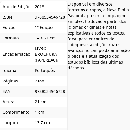
Disponível em diversos
Ano de Edição
2018
formatos e capas, a Nova Bíblia
Pastoral apresenta linguagem
ISBN
9788534946728
simples, tradução a partir dos
idiomas originais e notas
Edição
1ª Edição
explicativas a todos os textos.
Formato
14 X 21 cm
Ideal para encontros de
catequese, a edição traz os
LIVRO
avanços no campo da animação
Encadernação
BROCHURA
bíblica e a atualização dos
(PAPERBACK)
estudos bíblicos das últimas
décadas.
Idioma
Português
Páginas
2168
EAN
9788534946728
Altura
21 cm
Comprimento
1 cm
Largura
13.7 cm