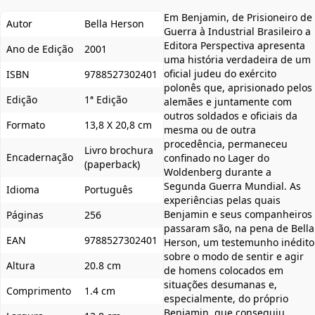
Em Benjamin, de Prisioneiro de
Autor
Bella Herson
Guerra à Industrial Brasileiro a
Editora Perspectiva apresenta
Ano de Edição
2001
uma história verdadeira de um
oficial judeu do exército
ISBN
9788527302401
polonês que, aprisionado pelos
Edição
1ª Edição
alemães e juntamente com
outros soldados e oficiais da
Formato
13,8 X 20,8 cm
mesma ou de outra
procedência, permaneceu
Livro brochura
Encadernação
confinado no Lager do
(paperback)
Woldenberg durante a
Segunda Guerra Mundial. As
Idioma
Português
experiências pelas quais
Benjamin e seus companheiros
Páginas
256
passaram são, na pena de Bella
EAN
9788527302401
Herson, um testemunho inédito
sobre o modo de sentir e agir
Altura
20.8 cm
de homens colocados em
situações desumanas e,
Comprimento
1.4 cm
especialmente, do próprio
Benjamin, que conseguiu