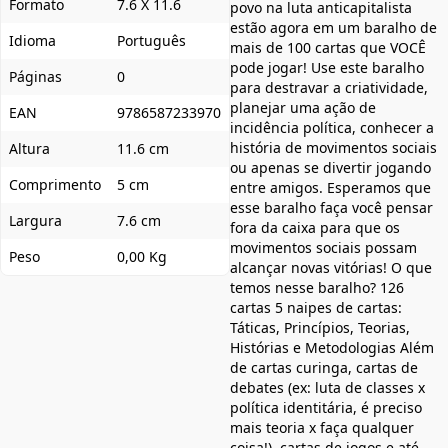
Formato
7.6 X 11.6
povo na luta anticapitalista
estão agora em um baralho de
Idioma
Português
mais de 100 cartas que VOCÊ
pode jogar! Use este baralho
Páginas
0
para destravar a criatividade,
planejar uma ação de
EAN
9786587233970
incidência política, conhecer a
história de movimentos sociais
Altura
11.6 cm
ou apenas se divertir jogando
Comprimento
5 cm
entre amigos. Esperamos que
esse baralho faça você pensar
Largura
7.6 cm
fora da caixa para que os
movimentos sociais possam
Peso
0,00 Kg
alcançar novas vitórias! O que
temos nesse baralho? 126
cartas 5 naipes de cartas:
Táticas, Princípios, Teorias,
Histórias e Metodologias Além
de cartas curinga, cartas de
debates (ex: luta de classes x
política identitária, é preciso
mais teoria x faça qualquer
coisa!), cartas de jogos e até