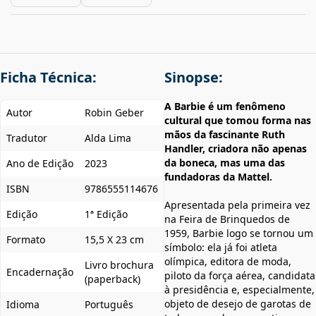
Ficha Técnica:
Sinopse:
A Barbie é um fenômeno
Autor
Robin Geber
cultural que tomou forma nas
mãos da fascinante Ruth
Tradutor
Alda Lima
Handler, criadora não apenas
da boneca, mas uma das
Ano de Edição
2023
fundadoras da Mattel.
ISBN
9786555114676
Apresentada pela primeira vez
Edição
1ª Edição
na Feira de Brinquedos de
1959, Barbie logo se tornou um
Formato
15,5 X 23 cm
símbolo: ela já foi atleta
olímpica, editora de moda,
Livro brochura
Encadernação
piloto da força aérea, candidata
(paperback)
à presidência e, especialmente,
objeto de desejo de garotas de
Idioma
Português