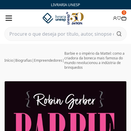
LIVRARIA UNESP
0
Barbie e o império da Mattel: como a
criadora da boneca mais famosa do
Início
|
Biografias
|
Empreendedores
|
mundo revolucionou a indústria de
brinquedos