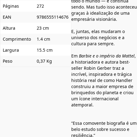
todo o mundo — e continua
Páginas
272
sendo. Mas tudo isso aconteceu
graças à idealização de uma
EAN
9786555114676
empresária visionária.
Altura
23 cm
E, juntas, elas mudaram o
universo dos negócios e a
Comprimento
1.4 cm
cultura para sempre.
Largura
15.5 cm
Em
Barbie e o império da Mattel
,
Peso
0,37 Kg
a historiadora e autora best-
seller Robin Gerber traz a
incrível, inspiradora e trágica
história real de como Handler
construiu a maior empresa de
brinquedos do planeta e criou
um ícone internacional
atemporal.
“Essa comovente biografia é um
belo estudo sobre sucesso e
resiliência.”