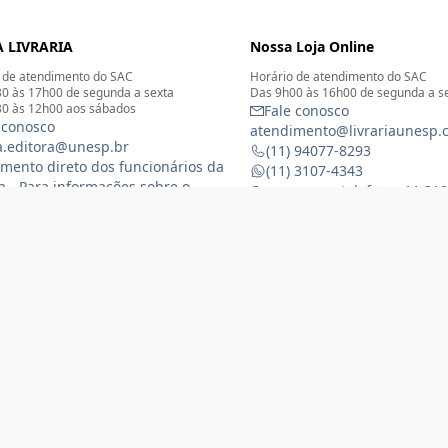
 LIVRARIA
Nossa Loja Online
 de atendimento do SAC
Horário de atendimento do SAC
0 às 17h00 de segunda a sexta
Das 9h00 às 16h00 de segunda a s
0 às 12h00 aos sábados
Fale conosco
 conosco
atendimento@livrariaunesp.
ia.editora@unesp.br
(11) 94077-8293
mento direto dos funcionários da
(11) 3107-4343
ia - Para informações sobre o
Compras por telefone: 11 31
namento da Livraria física
 3116-1588
) 99368-8833