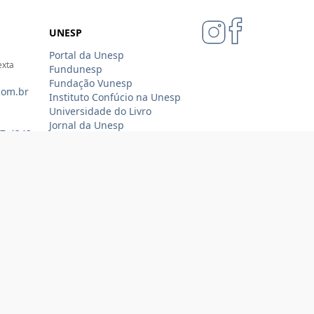
UNESP
Portal da Unesp
exta
Fundunesp
Fundação Vunesp
com.br
Instituto Confúcio na Unesp
Universidade do Livro
Jornal da Unesp
07-4343
Loja Oficial Sempre Unesp
Compra 100% segura
Tecnologia