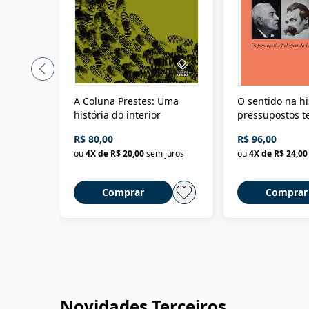
A Coluna Prestes: Uma
O sentido na hi
história do interior
pressupostos t
da filosofia da 
R$ 80,00
R$ 96,00
ou
4
X de
R$ 20,00
sem juros
ou
4
X de
R$ 24,00
Comprar
Comprar
Novidades Terceiros