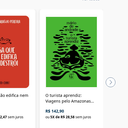
ão edifica nem
O turista aprendiz:
Coloniz
Viagens pelo Amazonas
totalita
até o Peru, pelo Madeira
crimino
R$ 142,90
R$ 69,9
até a Bolívia e por Marajó
2,47
sem juros
ou
5
X de
R$ 28,58
sem juros
ou
3
X d
até dizer chega