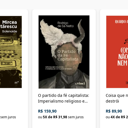
O partido da fé capitalista:
Coisa que n
Imperialismo religioso e
destrói
dominação de classe no
R$ 159,90
R$ 89,90
Brasil
sem juros
ou
5
X de
R$ 31,98
sem juros
ou
4
X de
R$ 2