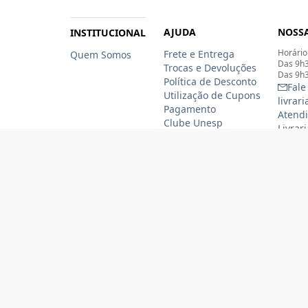
AJUDA
NOSSA
INSTITUCIONAL
Horário
Frete e Entrega
Quem Somos
Das 9h3
Trocas e Devoluções
Das 9h3
Política de Desconto
Fale
Utilização de Cupons
livrar
Pagamento
Atendi
Clube Unesp
Livrar
funcio
(11)
(11
Formas de pagamento