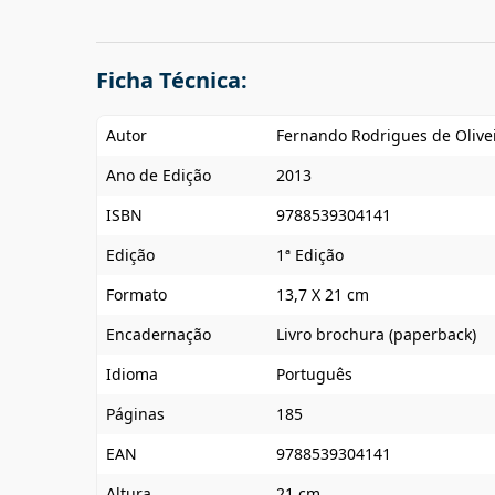
Ficha Técnica:
Autor
Fernando Rodrigues de Olive
Ano de Edição
2013
ISBN
9788539304141
Edição
1ª Edição
Formato
13,7 X 21 cm
Encadernação
Livro brochura (paperback)
Idioma
Português
Páginas
185
EAN
9788539304141
Altura
21 cm