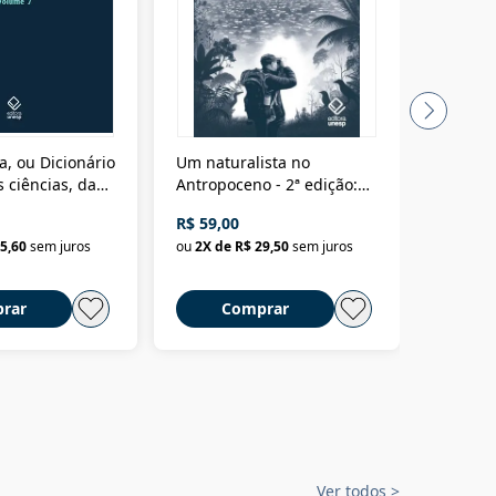
a, ou Dicionário
Um naturalista no
A vora
 ciências, das
Antropoceno - 2ª edição:
fícios - Vol. 7:
Um biólogo em busca do
R$ 59,00
R$ 58,0
material
selvagem
5,60
sem juros
ou
2
X de
R$ 29,50
sem juros
ou
2
X d
rar
Comprar
C
Ver todos
>