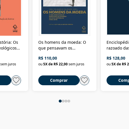
stória: Os
Os homens da moeda: O
Enciclopédi
eológicos
que pensavam os
razoado das
história
ministros da Fazenda da
artes e dos o
R$ 110,00
R$ 128,00
Nova República (1985-
Civilização 
sem juros
ou
5
X de
R$ 22,00
sem juros
ou
5
X de
R$ 2
2018)
Comprar
Comp