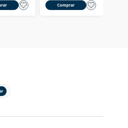
rar
Comprar
C
ar