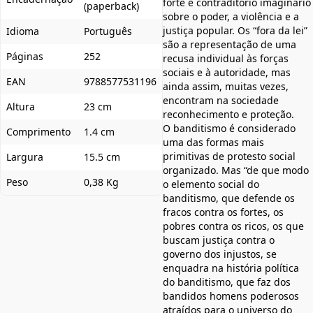
forte e contraditório imaginário
(paperback)
sobre o poder, a violência e a
justiça popular. Os “fora da lei”
Idioma
Português
são a representação de uma
Páginas
252
recusa individual às forças
sociais e à autoridade, mas
EAN
9788577531196
ainda assim, muitas vezes,
encontram na sociedade
Altura
23 cm
reconhecimento e proteção.
O banditismo é considerado
Comprimento
1.4 cm
uma das formas mais
primitivas de protesto social
Largura
15.5 cm
organizado. Mas “de que modo
Peso
0,38 Kg
o elemento social do
banditismo, que defende os
fracos contra os fortes, os
pobres contra os ricos, os que
buscam justiça contra o
governo dos injustos, se
enquadra na história política
do banditismo, que faz dos
bandidos homens poderosos
atraídos para o universo do