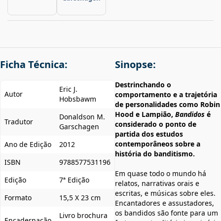
Ficha Técnica:
Sinopse:
Destrinchando o
Eric J.
Autor
comportamento e a trajetória
Hobsbawm
de personalidades como Robin
Hood e Lampião,
Bandidos
é
Donaldson M.
Tradutor
considerado o ponto de
Garschagen
partida dos estudos
contemporâneos sobre a
Ano de Edição
2012
história do banditismo.
ISBN
9788577531196
Em quase todo o mundo há
Edição
7ª Edição
relatos, narrativas orais e
escritas, e músicas sobre eles.
Formato
15,5 X 23 cm
Encantadores e assustadores,
os bandidos são fonte para um
Livro brochura
Encadernação