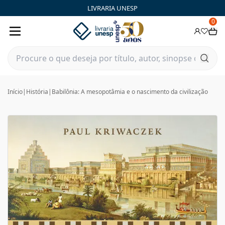
LIVRARIA UNESP
0
Início
|
História
|
Babilônia: A mesopotâmia e o nascimento da civilização