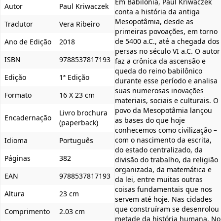
Em Babilônia, Paul Kriwaczek
Autor
Paul Kriwaczek
conta a história da antiga
Mesopotâmia, desde as
Tradutor
Vera Ribeiro
primeiras povoações, em torno
de 5400 a.C., até a chegada dos
Ano de Edição
2018
persas no século VI a.C. O autor
ISBN
9788537817193
faz a crônica da ascensão e
queda do reino babilônico
Edição
1ª Edição
durante esse período e analisa
suas numerosas inovações
Formato
16 X 23 cm
materiais, sociais e culturais. O
povo da Mesopotâmia lançou
Livro brochura
Encadernação
as bases do que hoje
(paperback)
conhecemos como civilização –
com o nascimento da escrita,
Idioma
Português
do estado centralizado, da
Páginas
382
divisão do trabalho, da religião
organizada, da matemática e
EAN
9788537817193
da lei, entre muitas outras
coisas fundamentais que nos
Altura
23 cm
servem até hoje. Nas cidades
que construíram se desenrolou
Comprimento
2.03 cm
metade da história humana. No