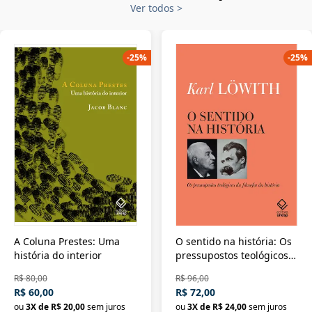
Ver todos
>
-
25
%
-
25
%
A Coluna Prestes: Uma
O sentido na história: Os
história do interior
pressupostos teológicos
da filosofia da história
R$ 80,00
R$ 96,00
R$ 60,00
R$ 72,00
ou
3
X de
R$ 20,00
sem juros
ou
3
X de
R$ 24,00
sem juros