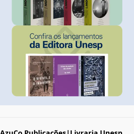
AzuCo Publicações|Livraria Unesp