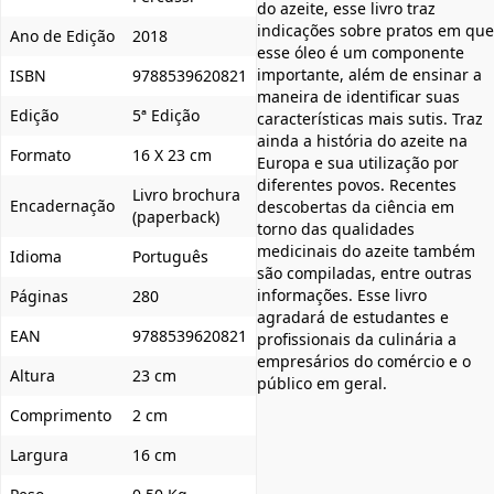
do azeite, esse livro traz
indicações sobre pratos em que
Ano de Edição
2018
esse óleo é um componente
importante, além de ensinar a
ISBN
9788539620821
maneira de identificar suas
Edição
5ª Edição
características mais sutis. Traz
ainda a história do azeite na
Formato
16 X 23 cm
Europa e sua utilização por
diferentes povos. Recentes
Livro brochura
Encadernação
descobertas da ciência em
(paperback)
torno das qualidades
medicinais do azeite também
Idioma
Português
são compiladas, entre outras
informações. Esse livro
Páginas
280
agradará de estudantes e
EAN
9788539620821
profissionais da culinária a
empresários do comércio e o
Altura
23 cm
público em geral.
Comprimento
2 cm
Largura
16 cm