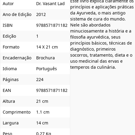
Este livro explica claramente os
Autor
Dr. Vasant Lad
princípios e aplicações práticas
da Ayurveda, o mais antigo
Ano de Edição
2012
sistema de cura do mundo.
Nele são abordados
ISBN
9788571871182
minuciosamente a história e a
Edição
1
filosofia ayurvédica, seus
princípios básicos, técnicas de
Formato
14 X 21 cm
diagnóstico, primeiros
socorros, tratamento, dieta e o
Encadernação
Brochura
uso medicinal das ervas e
temperos da culinária.
Idioma
Português
Páginas
224
EAN
9788571871182
Altura
21 cm
Comprimento
1.1 cm
Largura
14 cm
Peso
0,27 Kg