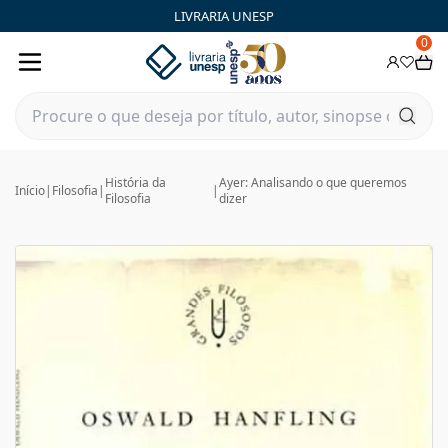
LIVRARIA UNESP
0
História da
Ayer: Analisando o que queremos
Início
|
Filosofia
|
|
Filosofia
dizer