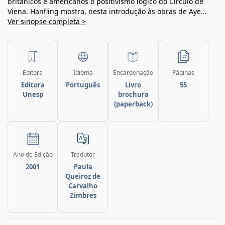
britânicos e americanos o positivismo lógico do Círculo de
Viena. Hanfling mostra, nesta introdução às obras de Aye...
Ver sinopse completa >
Editora
Idioma
Encardenação
Páginas
Editora
Português
Livro
55
Unesp
brochura
(paperback)
Ano de Edição
Tradutor
2001
Paula
Queiroz de
Carvalho
Zimbres