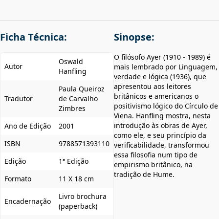
Ficha Técnica:
Sinopse:
O filósofo Ayer (1910 - 1989) é
Oswald
Autor
mais lembrado por Linguagem,
Hanfling
verdade e lógica (1936), que
apresentou aos leitores
Paula Queiroz
britânicos e americanos o
Tradutor
de Carvalho
positivismo lógico do Círculo de
Zimbres
Viena. Hanfling mostra, nesta
introdução às obras de Ayer,
Ano de Edição
2001
como ele, e seu princípio da
ISBN
9788571393110
verificabilidade, transformou
essa filosofia num tipo de
Edição
1ª Edição
empirismo britânico, na
tradição de Hume.
Formato
11 X 18 cm
Livro brochura
Encadernação
(paperback)