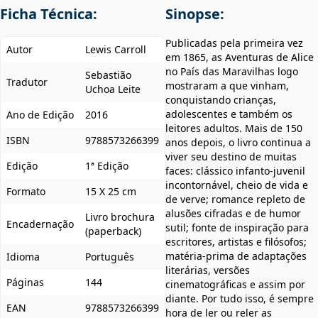
Ficha Técnica:
Sinopse:
Publicadas pela primeira vez
Autor
Lewis Carroll
em 1865, as Aventuras de Alice
no País das Maravilhas logo
Sebastião
Tradutor
mostraram a que vinham,
Uchoa Leite
conquistando crianças,
adolescentes e também os
Ano de Edição
2016
leitores adultos. Mais de 150
ISBN
9788573266399
anos depois, o livro continua a
viver seu destino de muitas
Edição
1ª Edição
faces: clássico infanto-juvenil
incontornável, cheio de vida e
Formato
15 X 25 cm
de verve; romance repleto de
alusões cifradas e de humor
Livro brochura
Encadernação
sutil; fonte de inspiração para
(paperback)
escritores, artistas e filósofos;
matéria-prima de adaptações
Idioma
Português
literárias, versões
Páginas
144
cinematográficas e assim por
diante. Por tudo isso, é sempre
EAN
9788573266399
hora de ler ou reler as