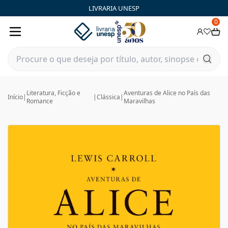
LIVRARIA UNESP
0
Literatura, Ficção e
Aventuras de Alice no País das
Início
|
|
Clássica
|
Romance
Maravilhas