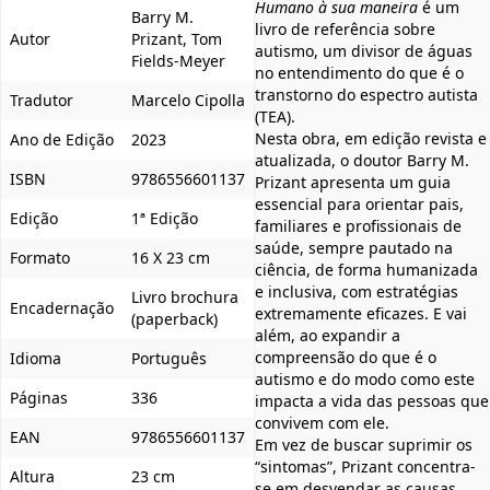
Humano à sua maneira
é um
Barry M.
livro de referência sobre
Autor
Prizant, Tom
autismo, um divisor de águas
Fields-Meyer
no entendimento do que é o
transtorno do espectro autista
Tradutor
Marcelo Cipolla
(TEA).
Nesta obra, em edição revista e
Ano de Edição
2023
atualizada, o doutor Barry M.
ISBN
9786556601137
Prizant apresenta um guia
essencial para orientar pais,
Edição
1ª Edição
familiares e profissionais de
saúde, sempre pautado na
Formato
16 X 23 cm
ciência, de forma humanizada
e inclusiva, com estratégias
Livro brochura
Encadernação
extremamente eficazes. E vai
(paperback)
além, ao expandir a
compreensão do que é o
Idioma
Português
autismo e do modo como este
Páginas
336
impacta a vida das pessoas que
convivem com ele.
EAN
9786556601137
Em vez de buscar suprimir os
“sintomas”, Prizant concentra-
Altura
23 cm
se em desvendar as causas