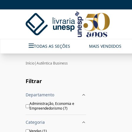
Autêntica Business|Livraria Unesp | FastStore PLP
TODAS AS SEÇÕES
MAIS VENDIDOS
Início
|
Autêntica Business
Filtrar
Departamento
Administração, Economia e
Empreendedorismo
(
7
)
Categoria
Vendas
(
1
)