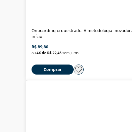
Onboarding orquestrado: A metodologia inovadora p
início
R$ 89,80
ou
4
X de
R$ 22,45
sem juros
Comprar