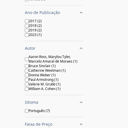
Ano de Publicação
2017
(
2
)
2018
(
2
)
2019
(
2
)
2023
(
1
)
Autor
Aaron Ross, Marylou Tyler,
Marcelo Amaral de Moraes
(
1
)
Bruce Sinclair
(
1
)
Catherine Weetman
(
1
)
Donna Weber
(
1
)
Paul Armstrong
(
1
)
Valerie M. Grubb
(
1
)
William A. Cohen
(
1
)
Idioma
Português
(
7
)
Faixa de Preço