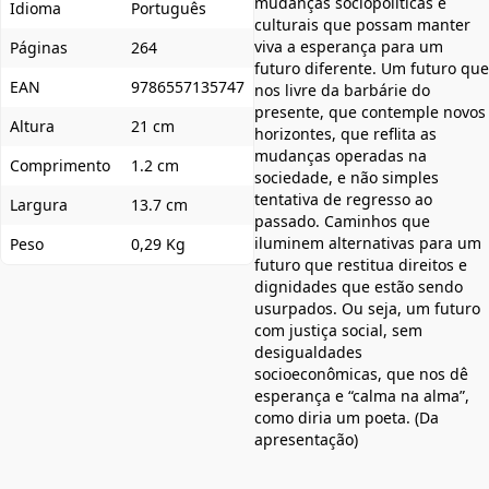
mudanças sociopolíticas e
Idioma
Português
culturais que possam manter
viva a esperança para um
Páginas
264
futuro diferente. Um futuro que
EAN
9786557135747
nos livre da barbárie do
presente, que contemple novos
Altura
21 cm
horizontes, que reflita as
mudanças operadas na
Comprimento
1.2 cm
sociedade, e não simples
tentativa de regresso ao
Largura
13.7 cm
passado. Caminhos que
iluminem alternativas para um
Peso
0,29 Kg
futuro que restitua direitos e
dignidades que estão sendo
usurpados. Ou seja, um futuro
com justiça social, sem
desigualdades
socioeconômicas, que nos dê
esperança e “calma na alma”,
como diria um poeta. (Da
apresentação)