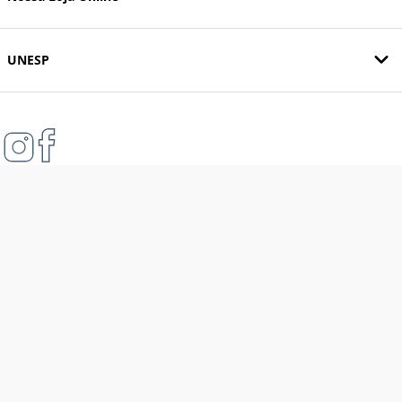
UNESP
Formas de pagamento
Compra 100% segura
Tecnologia