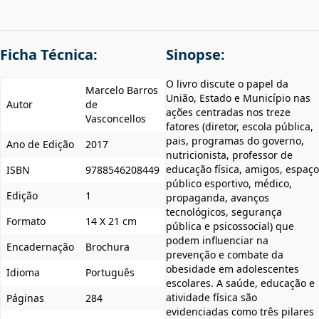
Ficha Técnica:
Sinopse:
O livro discute o papel da
Marcelo Barros
União, Estado e Município nas
Autor
de
ações centradas nos treze
Vasconcellos
fatores (diretor, escola pública,
pais, programas do governo,
Ano de Edição
2017
nutricionista, professor de
educação física, amigos, espaço
ISBN
9788546208449
público esportivo, médico,
Edição
1
propaganda, avanços
tecnológicos, segurança
Formato
14 X 21 cm
pública e psicossocial) que
podem influenciar na
Encadernação
Brochura
prevenção e combate da
obesidade em adolescentes
Idioma
Português
escolares. A saúde, educação e
atividade física são
Páginas
284
evidenciadas como três pilares