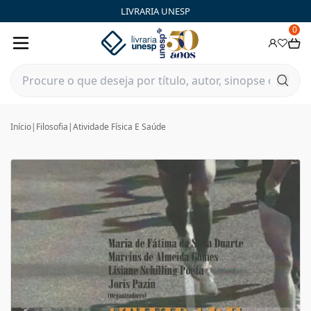
LIVRARIA UNESP
0
Início
|
Filosofia
|
Atividade Física E Saúde