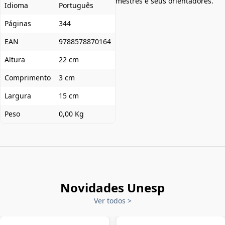
mestres e seus orientadores.
Idioma
Português
Páginas
344
EAN
9788578870164
Altura
22 cm
Comprimento
3 cm
Largura
15 cm
Peso
0,00 Kg
Novidades Unesp
Ver todos
>