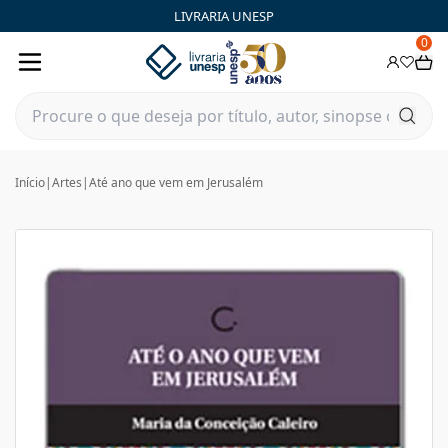
LIVRARIA UNESP
0
Início
|
Artes
|
Até ano que vem em Jerusalém