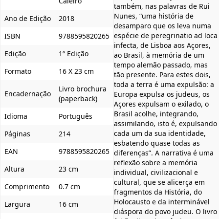
Caleiro
também, nas palavras de Rui
Nunes, “uma história de
Ano de Edição
2018
desamparo que os leva numa
espécie de peregrinatio ad loca
ISBN
9788595820265
infecta, de Lisboa aos Açores,
Edição
1ª Edição
ao Brasil, à memória de um
tempo alemão passado, mas
Formato
16 X 23 cm
tão presente. Para estes dois,
toda a terra é uma expulsão: a
Livro brochura
Encadernação
Europa expulsa os judeus, os
(paperback)
Açores expulsam o exilado, o
Brasil acolhe, integrando,
Idioma
Português
assimilando, isto é, expulsando
cada um da sua identidade,
Páginas
214
esbatendo quase todas as
EAN
9788595820265
diferenças”. A narrativa é uma
reflexão sobre a memória
Altura
23 cm
individual, civilizacional e
cultural, que se alicerça em
Comprimento
0.7 cm
fragmentos da História, do
Holocausto e da interminável
Largura
16 cm
diáspora do povo judeu. O livro