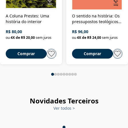
A Coluna Prestes: Uma
O sentido na história: Os
história do interior
pressupostos teológicos
da filosofia da história
R$ 80,00
R$ 96,00
ou
4
X de
R$ 20,00
sem juros
ou
4
X de
R$ 24,00
sem juros
Comprar
Comprar
Novidades Terceiros
Ver todos
>