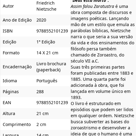
“Deus está morto”.
Friedrich
Autor
Assim falou Zaratustra
é uma
Nietzsche
obra composta de discursos e
imagens poéticas. Lançando
Ano de Edição
2020
mão de um estilo que emula as
parábolas bíblicas, Nietzsche
ISBN
9788552101239
narra o que seria a sua versão
Edição
1ª Edição
da vida e dos ensinamentos do
filósofo persa também
Formato
14 X 21 cm
chamado de Zoroastro, do
século VII a.C.
Livro brochura
Encadernação
Suas três primeiras partes
(paperback)
foram publicadas entre 1883 e
1885. Uma quarta parte foi
Idioma
Português
adicionada à obra, que foi
lançada em volume único em
Páginas
288
1893.
EAN
9788552101239
O livro é estruturado em
episódios que podem ser lidos
Altura
21 cm
em qualquer ordem. Nietzsche
busca subverter as bases do
Comprimento
2 cm
zoroastrismo e desenvolver a
ideia de que o humano é uma
Largura
14 cm