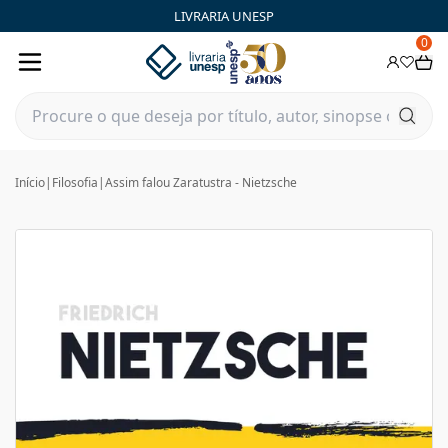
LIVRARIA UNESP
0
Início
|
Filosofia
|
Assim falou Zaratustra - Nietzsche