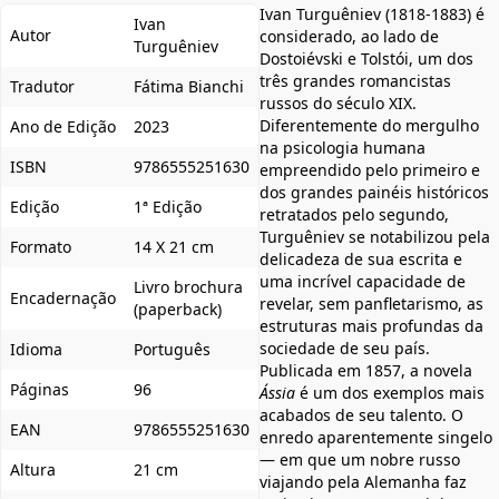
Ivan Turguêniev (1818-1883) é
Ivan
Autor
considerado, ao lado de
Turguêniev
Dostoiévski e Tolstói, um dos
três grandes romancistas
Tradutor
Fátima Bianchi
russos do século XIX.
Diferentemente do mergulho
Ano de Edição
2023
na psicologia humana
ISBN
9786555251630
empreendido pelo primeiro e
dos grandes painéis históricos
Edição
1ª Edição
retratados pelo segundo,
Turguêniev se notabilizou pela
Formato
14 X 21 cm
delicadeza de sua escrita e
uma incrível capacidade de
Livro brochura
Encadernação
revelar, sem panfletarismo, as
(paperback)
estruturas mais profundas da
sociedade de seu país.
Idioma
Português
Publicada em 1857, a novela
Páginas
96
Ássia
é um dos exemplos mais
acabados de seu talento. O
EAN
9786555251630
enredo aparentemente singelo
— em que um nobre russo
Altura
21 cm
viajando pela Alemanha faz