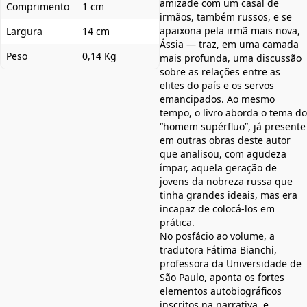
amizade com um casal de
Comprimento
1 cm
irmãos, também russos, e se
apaixona pela irmã mais nova,
Largura
14 cm
Ássia — traz, em uma camada
Peso
0,14 Kg
mais profunda, uma discussão
sobre as relações entre as
elites do país e os servos
emancipados. Ao mesmo
tempo, o livro aborda o tema do
“homem supérfluo”, já presente
em outras obras deste autor
que analisou, com agudeza
ímpar, aquela geração de
jovens da nobreza russa que
tinha grandes ideais, mas era
incapaz de colocá-los em
prática.
No posfácio ao volume, a
tradutora Fátima Bianchi,
professora da Universidade de
São Paulo, aponta os fortes
elementos autobiográficos
inscritos na narrativa, e