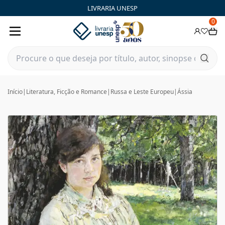
LIVRARIA UNESP
0
Início
|
Literatura, Ficção e Romance
|
Russa e Leste Europeu
|
Ássia