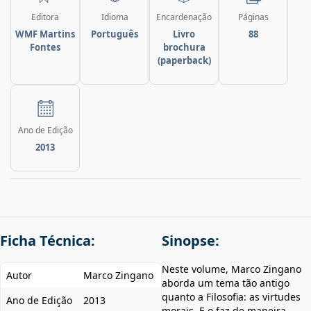
Editora
Idioma
Encardenação
Páginas
WMF Martins
Português
Livro
88
Fontes
brochura
(paperback)
Ano de Edição
2013
Ficha Técnica:
Sinopse:
Neste volume, Marco Zingano
Autor
Marco Zingano
aborda um tema tão antigo
quanto a Filosofia: as virtudes
Ano de Edição
2013
morais. E o faz de maneira