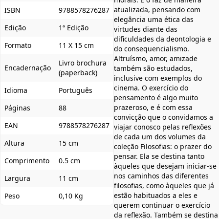
atualizada, pensando com
ISBN
9788578276287
elegância uma ética das
Edição
1ª Edição
virtudes diante das
dificuldades da deontologia e
Formato
11 X 15 cm
do consequencialismo.
Altruísmo, amor, amizade
Livro brochura
Encadernação
também são estudados,
(paperback)
inclusive com exemplos do
cinema. O exercício do
Idioma
Português
pensamento é algo muito
prazeroso, e é com essa
Páginas
88
convicção que o convidamos a
EAN
9788578276287
viajar conosco pelas reflexões
de cada um dos volumes da
Altura
15 cm
coleção Filosofias: o prazer do
pensar. Ela se destina tanto
Comprimento
0.5 cm
àqueles que desejam iniciar-se
nos caminhos das diferentes
Largura
11 cm
filosofias, como àqueles que já
estão habituados a eles e
Peso
0,10 Kg
querem continuar o exercício
da reflexão. Também se destina