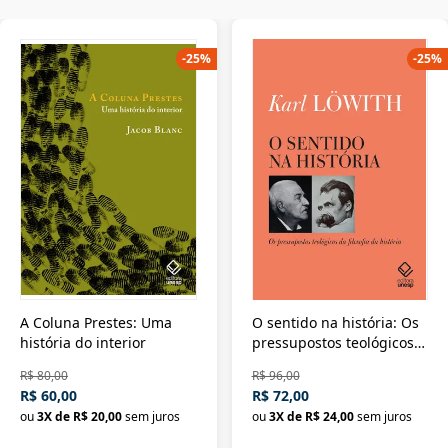
-
25
%
-
25
%
A Coluna Prestes: Uma
O sentido na história: Os
história do interior
pressupostos teológicos
da filosofia da história
R$ 80,00
R$ 96,00
R$ 60,00
R$ 72,00
ou
3
X de
R$ 20,00
sem juros
ou
3
X de
R$ 24,00
sem juros