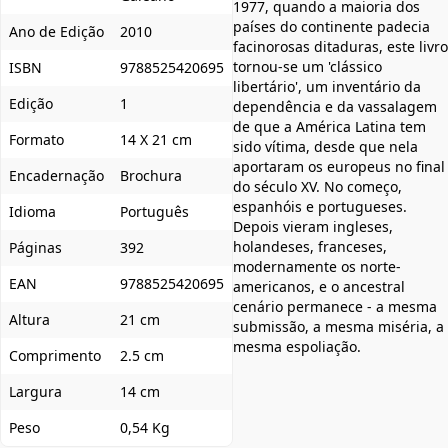
1977, quando a maioria dos
países do continente padecia
Ano de Edição
2010
facinorosas ditaduras, este livro
tornou-se um 'clássico
ISBN
9788525420695
libertário', um inventário da
Edição
1
dependência e da vassalagem
de que a América Latina tem
Formato
14 X 21 cm
sido vítima, desde que nela
aportaram os europeus no final
Encadernação
Brochura
do século XV. No começo,
espanhóis e portugueses.
Idioma
Português
Depois vieram ingleses,
holandeses, franceses,
Páginas
392
modernamente os norte-
EAN
9788525420695
americanos, e o ancestral
cenário permanece - a mesma
Altura
21 cm
submissão, a mesma miséria, a
mesma espoliação.
Comprimento
2.5 cm
Largura
14 cm
Peso
0,54 Kg