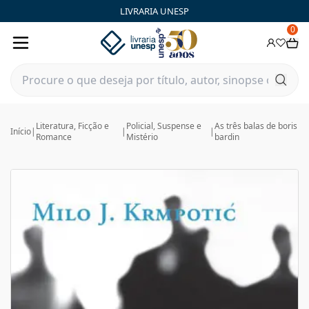
LIVRARIA UNESP
0
Literatura, Ficção e
Policial, Suspense e
As três balas de boris
Início
|
|
|
Romance
Mistério
bardin